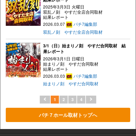
2025年3月3日 火曜日
双乱ノ刻 やすだ全店合同取材
結果レポート
2026.03.07
パチ7編集部
双乱ノ刻 やすだ全店合同取材
3/1（日）始まりノ刻 やすだ合同取材 結
果レポート
2026年3月1日 日曜日
始まりノ刻 やすだ合同取材
結果レポート
2026.03.03
パチ7編集部
始まりノ刻 やすだ合同取材
1
2
3
4
パチ７ホール取材トップへ