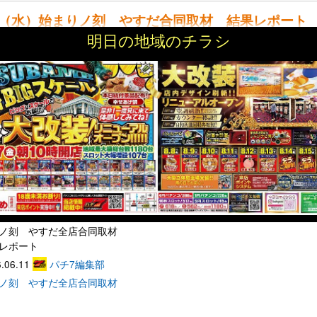
/1（水）始まりノ刻 やすだ合同取材 結果レポート
明日の地域のチラシ
26年7月1日 水曜日
りノ刻 やすだ合同取材
レポート
6.07.04
パチ7編集部
りノ刻 やすだ合同取材
/6（土）双乱ノ刻 やすだ全店合同取材 結果レポー
26年6月6日 土曜日
ノ刻 やすだ全店合同取材
レポート
6.06.11
パチ7編集部
ノ刻 やすだ全店合同取材