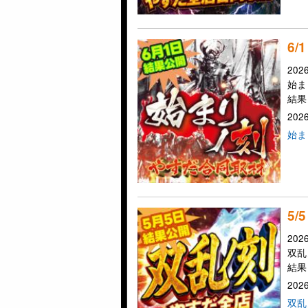
6
20
始ま
結果
202
始ま
5
20
双乱
結果
202
双乱