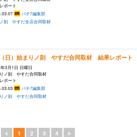
レポート
6.03.07
パチ7編集部
ノ刻 やすだ全店合同取材
/1（日）始まりノ刻 やすだ合同取材 結果レポート
26年3月1日 日曜日
りノ刻 やすだ合同取材
レポート
6.03.03
パチ7編集部
りノ刻 やすだ合同取材
1
2
3
4