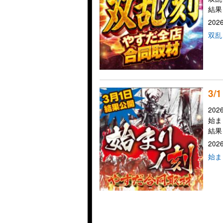
結果
202
双乱
3
20
始ま
結果
202
始ま