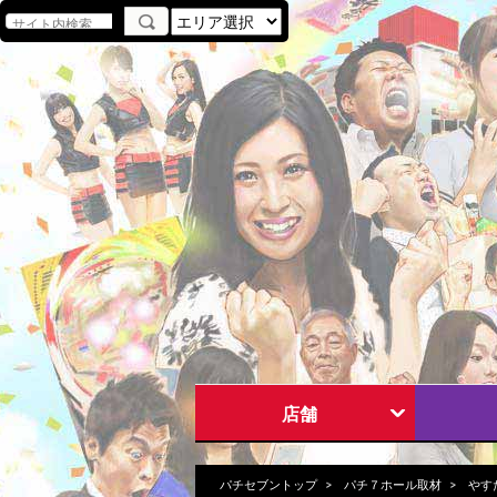
店舗
パチセブントップ
パチ７ホール取材
やす