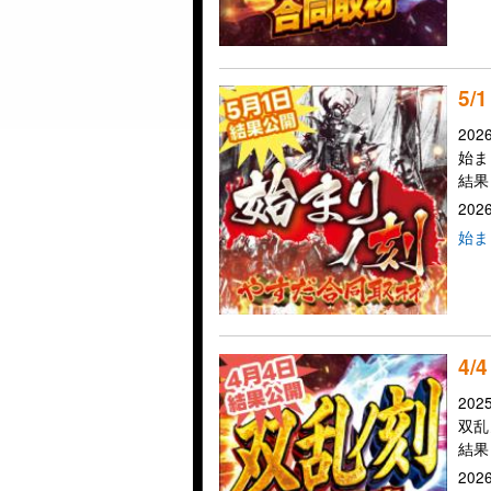
5
20
始ま
結果
202
始ま
4
20
双乱
結果
202