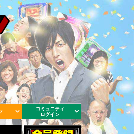
コミュニティ
ツ
ログイン