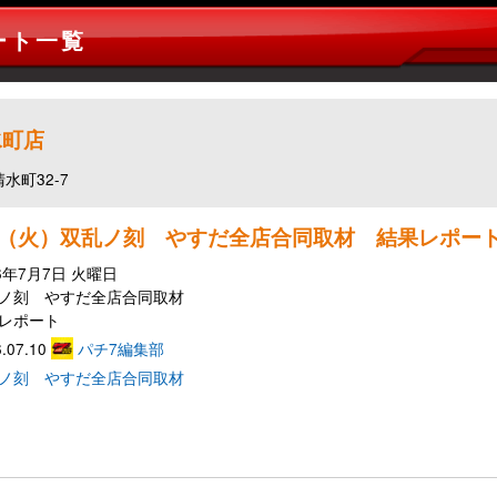
ート一覧
水町店
水町32-7
/7（火）双乱ノ刻 やすだ全店合同取材 結果レポー
26年7月7日 火曜日
ノ刻 やすだ全店合同取材
レポート
6.07.10
パチ7編集部
ノ刻 やすだ全店合同取材