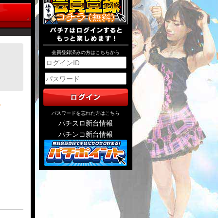
会員登録済みの方はこちらから
ト
パスワードを忘れた方はこちら
パチスロ新台情報
パチンコ新台情報