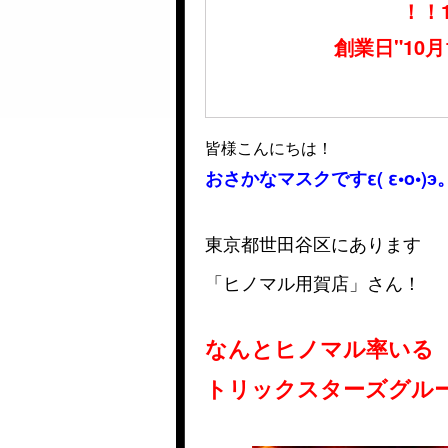
！！
創業日"10月
皆様こんにちは！
おさかなマスクですε( ε•o•)э
東京都世田谷区にあります
「ヒノマル用賀店」さん！
なんとヒノマル率いる
トリックスターズグル