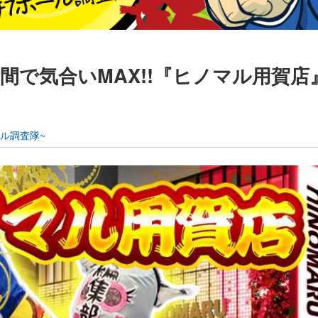
業月間で気合いMAX!!『ヒノマル用賀店
ール調査隊~