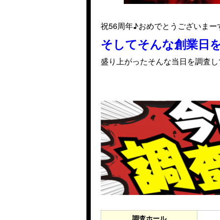
祝56周年♪おめでとうございまー
そしてそんな創業日
盛り上がったそんな当日を調査し
調査ホール