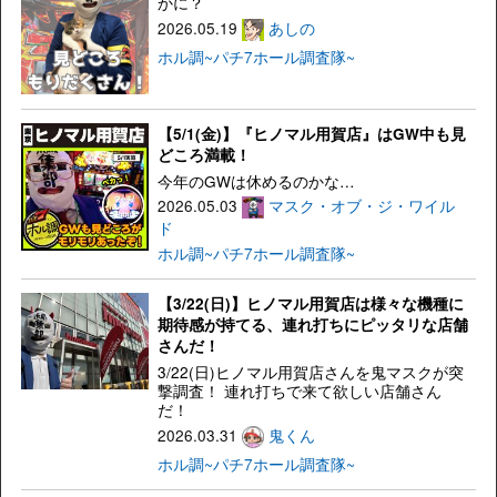
かに？
2026.05.19
あしの
ホル調~パチ7ホール調査隊~
【5/1(金)】『ヒノマル用賀店』はGW中も見
どころ満載！
今年のGWは休めるのかな…
2026.05.03
マスク・オブ・ジ・ワイル
ド
ホル調~パチ7ホール調査隊~
【3/22(日)】ヒノマル用賀店は様々な機種に
期待感が持てる、連れ打ちにピッタリな店舗
さんだ！
3/22(日)ヒノマル用賀店さんを鬼マスクが突
撃調査！ 連れ打ちで来て欲しい店舗さん
だ！
2026.03.31
鬼くん
ホル調~パチ7ホール調査隊~