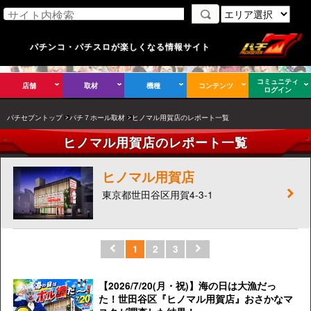
パチンコ・パチスロが楽しくなる情報サイト
コミュニティ
店舗
取材
機種
コンテンツ
ログイン
パチセブントップ
パチ７ホール取材
ヒノマル用賀店のレポート一覧
ヒノマル用賀店のレポート一覧
ヒノマル用賀店
東京都世田谷区用賀4-3-1
1
2
3
【2026/7/20(月・祝)】海の日は大漁だっ
た！世田谷区『ヒノマル用賀店』おさかなマ