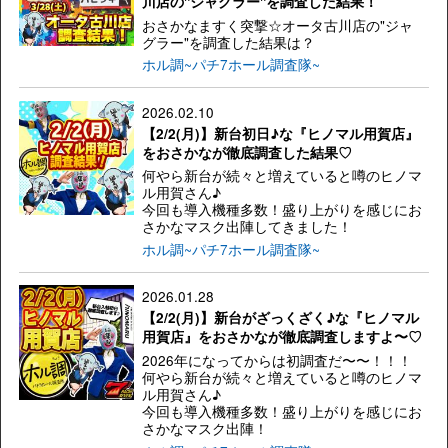
川店の"ジャグラー"を調査した結果！
おさかなますく突撃☆オータ古川店の"ジャ
グラー"を調査した結果は？
ホル調~パチ7ホール調査隊~
2026.02.10
【2/2(月)】新台初日♪な『ヒノマル用賀店』
をおさかなが徹底調査した結果♡
何やら新台が続々と増えていると噂のヒノマ
ル用賀さん♪
今回も導入機種多数！盛り上がりを感じにお
さかなマスク出陣してきました！
ホル調~パチ7ホール調査隊~
2026.01.28
【2/2(月)】新台がざっくざく♪な『ヒノマル
用賀店』をおさかなが徹底調査しますよ〜♡
2026年になってからは初調査だ〜〜！！！
何やら新台が続々と増えていると噂のヒノマ
ル用賀さん♪
今回も導入機種多数！盛り上がりを感じにお
さかなマスク出陣！