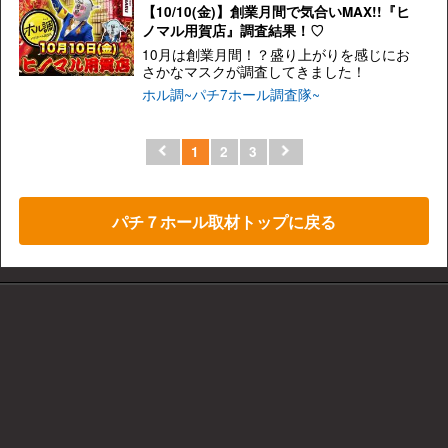
【10/10(金)】創業月間で気合いMAX!!『ヒ
ノマル用賀店』調査結果！♡
10月は創業月間！？盛り上がりを感じにお
さかなマスクが調査してきました！
ホル調~パチ7ホール調査隊~
1
2
3
パチ７ホール取材トップに戻る