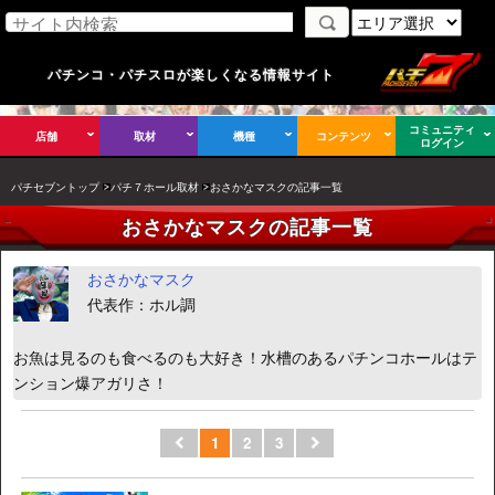
パチンコ・パチスロが楽しくなる情報サイト
コミュニティ
店舗
取材
機種
コンテンツ
ログイン
パチセブントップ
パチ７ホール取材
おさかなマスクの記事一覧
おさかなマスクの記事一覧
おさかなマスク
代表作：ホル調
お魚は見るのも食べるのも大好き！水槽のあるパチンコホールはテ
ンション爆アガリさ！
1
2
3