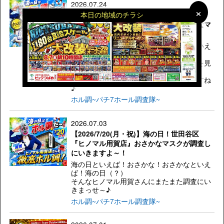
2026.07.24
×
×
本日の地域のチラシ
【2026/7/20(月・祝)】海の日は大漁だっ
た！世田谷区『ヒノマル用賀店』おさかなマ
スクが調査した結果！
海の日といえば！おさかな！おさかなといえ
ば！海の日（？）
スロットもパチンコもすごい盛り上がりを見
せておりました！
ヒノマル用賀さんの調査結果を報告しますね
♪
ホル調~パチ7ホール調査隊~
2026.07.03
【2026/7/20(月・祝)】海の日！世田谷区
『ヒノマル用賀店』おさかなマスクが調査し
にいきますよ～！
海の日といえば！おさかな！おさかなといえ
ば！海の日（？）
そんなヒノマル用賀さんにまたまた調査にい
きまっせ～♪
ホル調~パチ7ホール調査隊~