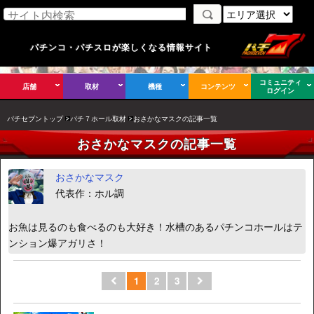
パチンコ・パチスロが楽しくなる情報サイト
コミュニティ
店舗
取材
機種
コンテンツ
ログイン
パチセブントップ
パチ７ホール取材
おさかなマスクの記事一覧
おさかなマスクの記事一覧
おさかなマスク
代表作：ホル調
お魚は見るのも食べるのも大好き！水槽のあるパチンコホールはテ
ンション爆アガリさ！
1
2
3