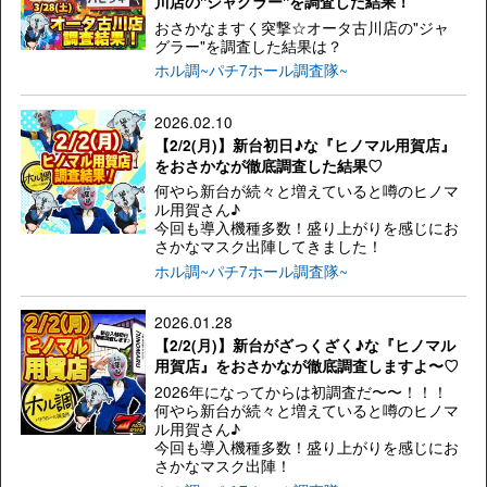
川店の"ジャグラー"を調査した結果！
おさかなますく突撃☆オータ古川店の"ジャ
グラー"を調査した結果は？
ホル調~パチ7ホール調査隊~
2026.02.10
【2/2(月)】新台初日♪な『ヒノマル用賀店』
をおさかなが徹底調査した結果♡
何やら新台が続々と増えていると噂のヒノマ
ル用賀さん♪
今回も導入機種多数！盛り上がりを感じにお
さかなマスク出陣してきました！
ホル調~パチ7ホール調査隊~
2026.01.28
【2/2(月)】新台がざっくざく♪な『ヒノマル
用賀店』をおさかなが徹底調査しますよ〜♡
2026年になってからは初調査だ〜〜！！！
何やら新台が続々と増えていると噂のヒノマ
ル用賀さん♪
今回も導入機種多数！盛り上がりを感じにお
さかなマスク出陣！