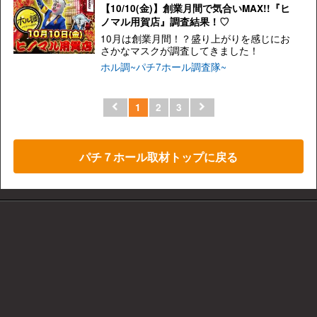
【10/10(金)】創業月間で気合いMAX!!『ヒ
ノマル用賀店』調査結果！♡
10月は創業月間！？盛り上がりを感じにお
さかなマスクが調査してきました！
ホル調~パチ7ホール調査隊~
1
2
3
パチ７ホール取材トップに戻る