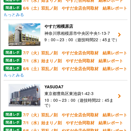
7/1（水）始まりノ刻 やすだ合同取材 結果レポート
6/6（土）双乱ノ刻 やすだ全店合同取材 結果レポート
もっとみる
やすだ相模原店
神奈川県相模原市中央区中央1-13-7
9：00～23：00（遊技時間22：45まで）
7/7（火）双乱ノ刻 やすだ全店合同取材 結果レポート
7/1（水）始まりノ刻 やすだ合同取材 結果レポート
6/6（土）双乱ノ刻 やすだ全店合同取材 結果レポート
もっとみる
YASUDA7
東京都豊島区東池袋1-42-3
10：00～23：00（遊技時間22：45ま
で）
7/7（火）双乱ノ刻 やすだ全店合同取材 結果レポート
7/1（水）始まりノ刻 やすだ合同取材 結果レポート
6/6（土）双乱ノ刻 やすだ全店合同取材 結果レポート