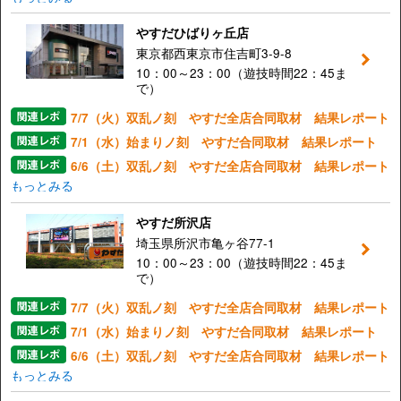
やすだひばりヶ丘店
東京都西東京市住吉町3-9-8
10：00～23：00（遊技時間22：45ま
で）
7/7（火）双乱ノ刻 やすだ全店合同取材 結果レポート
7/1（水）始まりノ刻 やすだ合同取材 結果レポート
6/6（土）双乱ノ刻 やすだ全店合同取材 結果レポート
もっとみる
やすだ所沢店
埼玉県所沢市亀ヶ谷77-1
10：00～23：00（遊技時間22：45ま
で）
7/7（火）双乱ノ刻 やすだ全店合同取材 結果レポート
7/1（水）始まりノ刻 やすだ合同取材 結果レポート
6/6（土）双乱ノ刻 やすだ全店合同取材 結果レポート
もっとみる