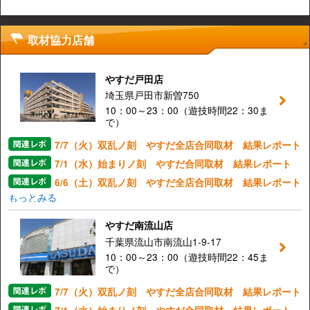
取材協力店舗
やすだ戸田店
埼玉県戸田市新曽750
10：00～23：00（遊技時間22：30ま
で）
7/7（火）双乱ノ刻 やすだ全店合同取材 結果レポート
7/1（水）始まりノ刻 やすだ合同取材 結果レポート
6/6（土）双乱ノ刻 やすだ全店合同取材 結果レポート
もっとみる
やすだ南流山店
千葉県流山市南流山1-9-17
10：00～23：00（遊技時間22：45ま
で）
7/7（火）双乱ノ刻 やすだ全店合同取材 結果レポート