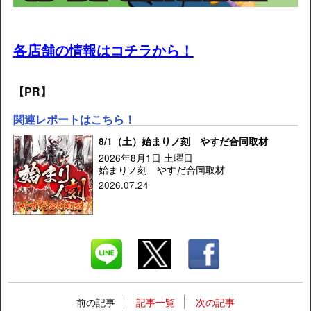
各店舗の情報はコチラから！
【PR】
関連レポートはこちら！
8/1（土）始まりノ刻 やすだ合同取材
2026年8月1日 土曜日
始まりノ刻 やすだ合同取材
2026.07.24
前の記事
記事一覧
次の記事