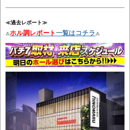
≪過去レポート≫
ホル調レポート
一覧はコチラ
⚠️
⚠️