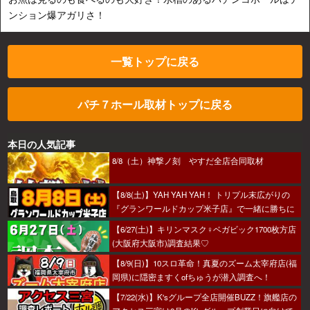
ンション爆アガリさ！
一覧トップに戻る
パチ７ホール取材トップに戻る
本日の人気記事
8/8（土）神撃ノ刻 やすだ全店合同取材
【8/8(土)】YAH YAH YAH！ トリプル末広がりの
『グランワールドカップ米子店』で一緒に勝ちに
行こうか～！
【6/27(土)】キリンマスク♀ベガビック1700枚方店
(大阪府大阪市)調査結果♡
【8/9(日)】10スロ革命！真夏のズーム太宰府店(福
岡県)に隠密ますくofちゅうが潜入調査へ！
【7/22(水)】K'sグループ全店開催BUZZ！旗艦店の