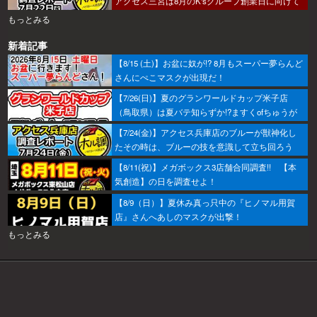
アクセス三宮は8月のK'sグループ創業日に向けて
着々とミッション進行中～！
もっとみる
新着記事
【8/15 (土)】お盆に奴が!? 8月もスーパー夢らんど
さんにぺこマスクが出現だ！
【7/26(日)】夏のグランワールドカップ米子店
（鳥取県）は夏バテ知らずか!?ますくofちゅうが
調査してきたで～！
【7/24(金)】アクセス兵庫店のブルーが獣神化し
たその時は、ブルーの技を意識して立ち回ろう
ぞ！
【8/11(祝)】メガボックス3店舗合同調査!! 【本
気創造】の日を調査せよ！
【8/9（日）】夏休み真っ只中の『ヒノマル用賀
店』さんへあしのマスクが出撃！
もっとみる