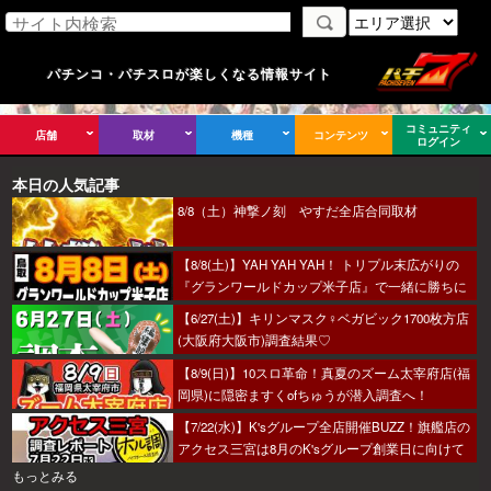
パチンコ・パチスロが楽しくなる情報サイト
コミュニティ
店舗
取材
機種
コンテンツ
ログイン
本日の人気記事
8/8（土）神撃ノ刻 やすだ全店合同取材
【8/8(土)】YAH YAH YAH！ トリプル末広がりの
『グランワールドカップ米子店』で一緒に勝ちに
行こうか～！
【6/27(土)】キリンマスク♀ベガビック1700枚方店
(大阪府大阪市)調査結果♡
【8/9(日)】10スロ革命！真夏のズーム太宰府店(福
岡県)に隠密ますくofちゅうが潜入調査へ！
【7/22(水)】K'sグループ全店開催BUZZ！旗艦店の
アクセス三宮は8月のK'sグループ創業日に向けて
着々とミッション進行中～！
もっとみる