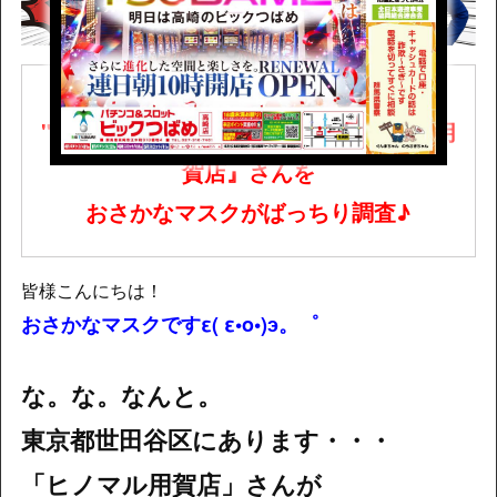
！！㊗【リニューアルオープン】
㊗！！
"8月4日(月)"に増床・増台な
『ヒノマル用
賀店』さんを
おさかなマスクがばっちり調査♪
皆様こんにちは！
おさかなマスクですε( ε•o•)э。゜
な。な。なんと。
東京都世田谷区にあります・・・
「ヒノマル用賀店」さんが