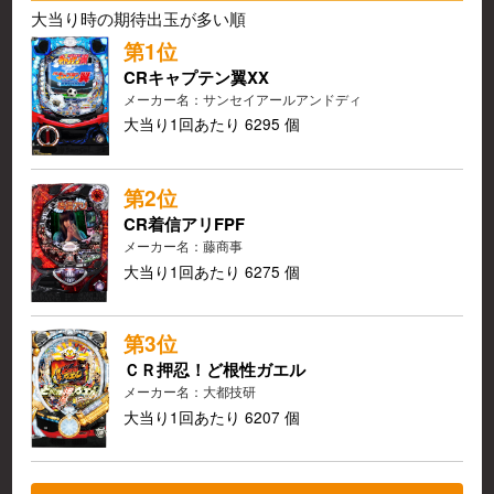
大当り時の期待出玉が多い順
第1位
CRキャプテン翼XX
メーカー名：サンセイアールアンドディ
大当り1回あたり 6295 個
第2位
CR着信アリFPF
メーカー名：藤商事
大当り1回あたり 6275 個
第3位
ＣＲ押忍！ど根性ガエル
メーカー名：大都技研
大当り1回あたり 6207 個