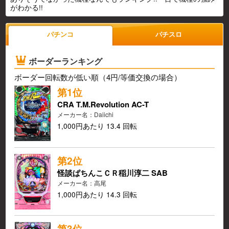
がわかる!!
パチンコ
パチスロ
ボーダーランキング
ボーダー回転数が低い順（4円/等価交換の場合）
第1位
CRA T.M.Revolution AC-T
メーカー名：Daiichi
1,000円あたり 13.4 回転
第2位
怪談ぱちんこＣＲ稲川淳二 SAB
メーカー名：高尾
1,000円あたり 14.3 回転
第3位