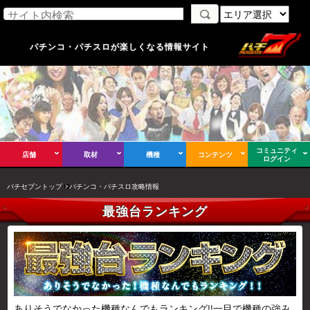
パチンコ・パチスロが楽しくなる情報サイト
コミュニティ
店舗
取材
機種
コンテンツ
ログイン
パチセブントップ
パチンコ・パチスロ攻略情報
最強台ランキング
ありそうでなかった機種なんでもランキング!!一目で機種の強み