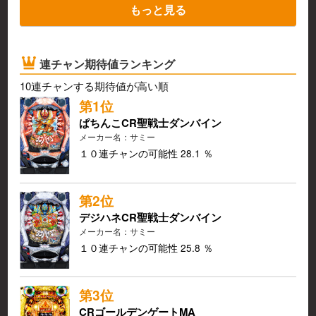
もっと見る
連チャン期待値ランキング
10連チャンする期待値が高い順
第1位
ぱちんこCR聖戦士ダンバイン
メーカー名：サミー
１０連チャンの可能性 28.1 ％
第2位
デジハネCR聖戦士ダンバイン
メーカー名：サミー
１０連チャンの可能性 25.8 ％
第3位
CRゴールデンゲートMA