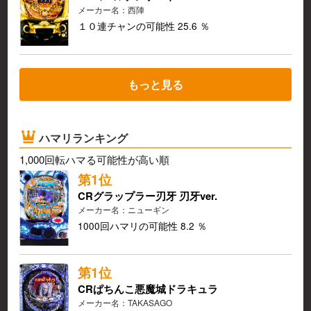
メーカー名：西陣
１０連チャンの可能性 25.6 ％
もっと見る
ハマリランキング
1,000回転ハマる可能性が高い順
第1位
CRグラップラー刃牙 刃牙ver.
メーカー名：ニューギン
1000回ハマリの可能性 8.2 ％
第1位
CRぱちんこ悪魔城ドラキュラ
メーカー名：TAKASAGO