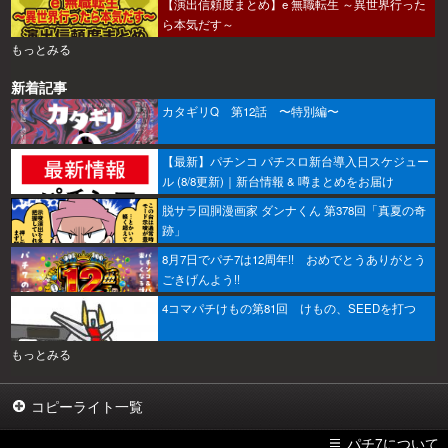
【演出信頼度まとめ】e 無職転生 ～異世界行った
ら本気だす～
もっとみる
新着記事
カタギリQ 第12話 〜特別編〜
【最新】パチンコ パチスロ新台導入日スケジュー
ル (8/8更新)｜新台情報 & 噂まとめをお届け
脱サラ回胴漫画家 ダンナくん 第378回「真夏の奇
跡」
8月7日でパチ7は12周年!! おめでとうありがとう
ごきげんよう!!
4コマパチけもの第81回 けもの、SEEDを打つ
もっとみる
コピーライト一覧
パチ7について