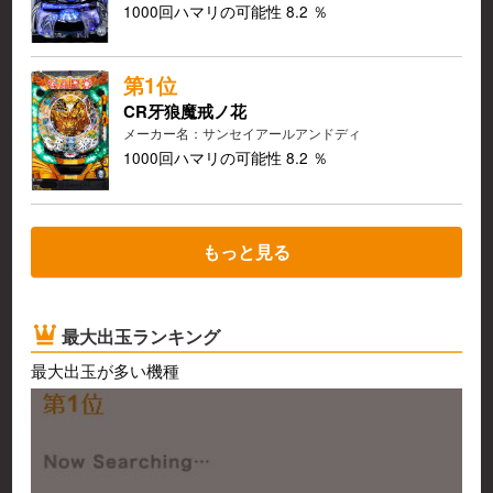
1000回ハマリの可能性 8.2 ％
第1位
CR牙狼魔戒ノ花
メーカー名：サンセイアールアンドディ
1000回ハマリの可能性 8.2 ％
もっと見る
最大出玉ランキング
最大出玉が多い機種