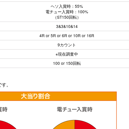
ヘソ入賞時：55%
電チュー入賞時：100%
（ST150回転）
3&3&10&14
4R or 5R or 6R or 10R or 16R
9カウント
※現在調査中
100 or 150回転
です。