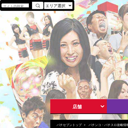
店舗
パチセブントップ
パチンコ・パチスロ攻略情