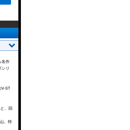
る名作
ボシリ
V-ST
編と、回
山。特