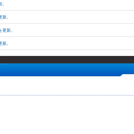
更新。
を更新。
」を更新。
を更新。