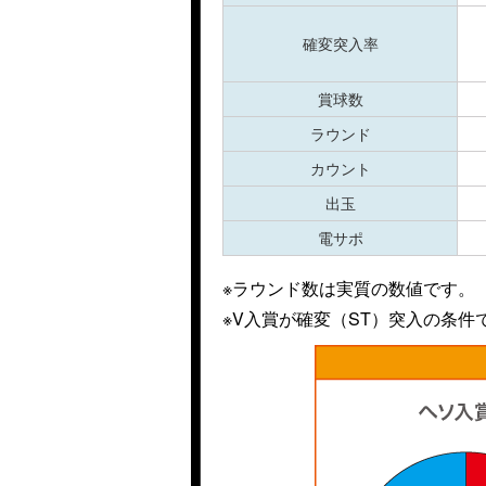
確変突入率
賞球数
ラウンド
カウント
出玉
電サポ
※ラウンド数は実質の数値です。
※V入賞が確変（ST）突入の条件