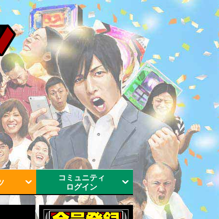
コミュニティ
ツ
ログイン