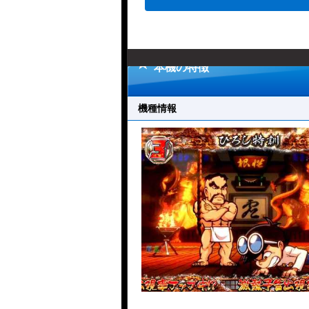
本機の特徴
機種情報