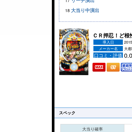
リーチ演出
大当り中演出
ＣＲ押忍！ど根
導入日
2015
メーカー名
大都
0.
口コミ・評価
スペック
大当り確率