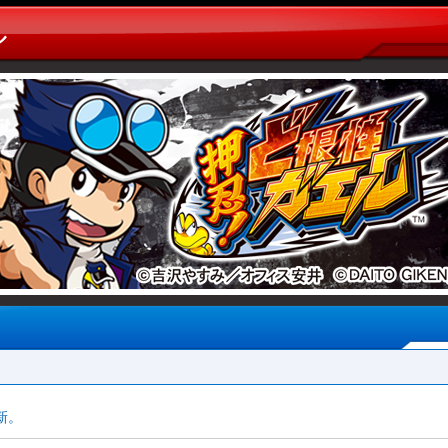
ル
更新。