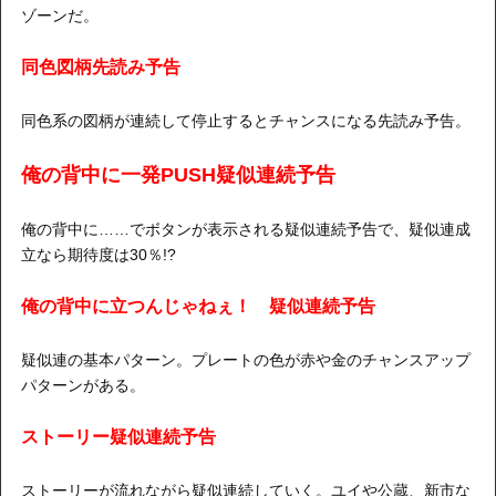
ゾーンだ。
同色図柄先読み予告
同色系の図柄が連続して停止するとチャンスになる先読み予告。
俺の背中に一発PUSH疑似連続予告
俺の背中に……でボタンが表示される疑似連続予告で、疑似連成
立なら期待度は30％!?
俺の背中に立つんじゃねぇ！ 疑似連続予告
疑似連の基本パターン。プレートの色が赤や金のチャンスアップ
パターンがある。
ストーリー疑似連続予告
ストーリーが流れながら疑似連続していく。ユイや公蔵、新市な