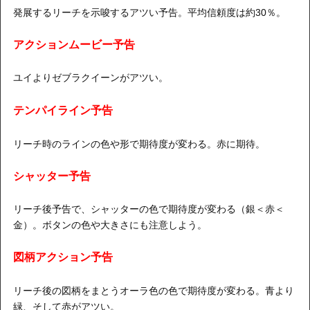
発展するリーチを示唆するアツい予告。平均信頼度は約30％。
アクションムービー予告
ユイよりゼブラクイーンがアツい。
テンパイライン予告
リーチ時のラインの色や形で期待度が変わる。赤に期待。
シャッター予告
リーチ後予告で、シャッターの色で期待度が変わる（銀＜赤＜
金）。ボタンの色や大きさにも注意しよう。
図柄アクション予告
リーチ後の図柄をまとうオーラ色の色で期待度が変わる。青より
緑、そして赤がアツい。