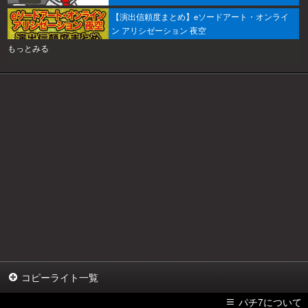
【演出信頼度まとめ】eソードアート・オンライ
ン アリシゼーション 夜空
もっとみる
コピーライト一覧
パチ7について