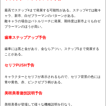
最高でステップ4まで発展する可能性がある。ステップ4では敵キ
ャラ、新市、白ゼブラーマンのパターンがある。
敵キャラの場合はバトルリーチに発展、期待度は新市よりも白ゼ
ブラーマンのほうが高い。
歯車ステップアップ予告
歯車には黒と金があり、金ならアツい。ステップ5まで発展する
ことがある。
セリフPUSH予告
キャラクターとセリフが表示されるもので、セリフ背景の色には
青や黄色、赤、ピンクゼブラ柄がある。
美咲美香遊技説明予告
美咲美香が登場して様々な機種説明を行なう。