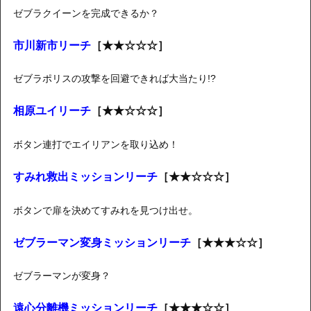
ゼブラクイーンを完成できるか？
市川新市リーチ
［★★☆☆☆］
ゼブラポリスの攻撃を回避できれば大当たり!?
相原ユイリーチ
［★★☆☆☆］
ボタン連打でエイリアンを取り込め！
すみれ救出ミッションリーチ
［★★☆☆☆］
ボタンで扉を決めてすみれを見つけ出せ。
ゼブラーマン変身ミッションリーチ
［★★★☆☆］
ゼブラーマンが変身？
遠心分離機ミッションリーチ
［★★★☆☆］