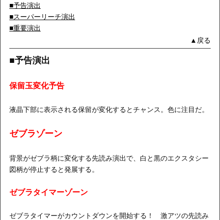
■予告演出
■スーパーリーチ演出
■重要演出
▲戻る
■予告演出
保留玉変化予告
液晶下部に表示される保留が変化するとチャンス。色に注目だ。
ゼブラゾーン
背景がゼブラ柄に変化する先読み演出で、白と黒のエクスタシー
図柄が停止すると発展する。
ゼブラタイマーゾーン
ゼブラタイマーがカウントダウンを開始する！ 激アツの先読み