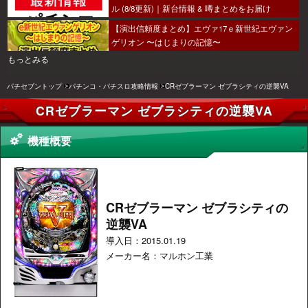
ル (8/8更新)｜新台情報 & 噂まとめをお届け
【演出信頼度まとめ】エヴァ17ｅ新世紀エヴァン
ゲリオン 〜はじまりの記憶〜
もっとみる
パチセブントップ
パチンコ・パチスロ攻略情報
CRゼブラーマン ゼブラシティの逆襲VA
CRゼブラーマン ゼブラシティの逆襲VA
機種概要
CRゼブラーマン ゼブラシティの
逆襲VA
導入日：2015.01.19
メーカー名：マルホン工業