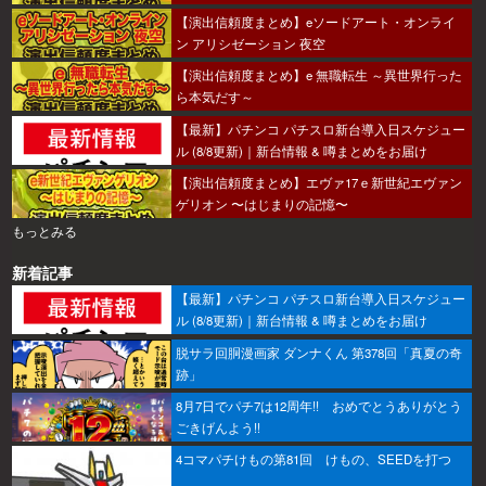
【演出信頼度まとめ】eソードアート・オンライ
ン アリシゼーション 夜空
【演出信頼度まとめ】e 無職転生 ～異世界行った
ら本気だす～
【最新】パチンコ パチスロ新台導入日スケジュー
ル (8/8更新)｜新台情報 & 噂まとめをお届け
【演出信頼度まとめ】エヴァ17ｅ新世紀エヴァン
ゲリオン 〜はじまりの記憶〜
もっとみる
新着記事
【最新】パチンコ パチスロ新台導入日スケジュー
ル (8/8更新)｜新台情報 & 噂まとめをお届け
脱サラ回胴漫画家 ダンナくん 第378回「真夏の奇
跡」
8月7日でパチ7は12周年!! おめでとうありがとう
ごきげんよう!!
4コマパチけもの第81回 けもの、SEEDを打つ