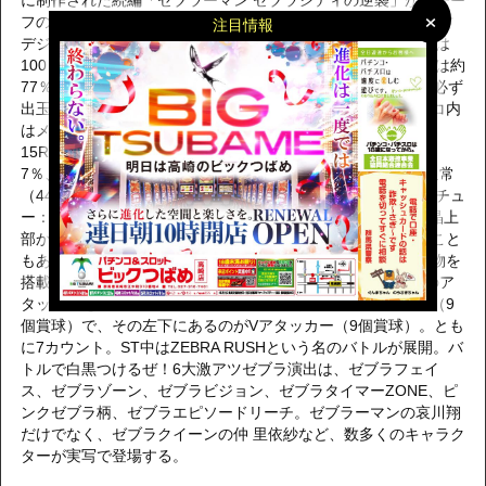
に制作された続編「ゼブラーマン ゼブラシティの逆襲」がモチー
×
×
注目情報
フのV確変タイプのST機。ヘソ賞球1個の新内規タイプとなる甘
デジ。通常時は29％（非確変時は20回転の時短）、電サポ中は
100％の確率で70回転のSTに突入する。70回転で当たる確率は約
77％。潜確や小当たりは搭載していない。大当たりになれば必ず
出玉がある。大当たりの詳細な内訳は以下のとおり。※カッコ内
はメーカー発表値の出玉・ヘソ：15R確変（945個）…2％、
15R（実質8R）確変（504個）…15％、8R確変（504個）…
7％、8R（実質4R）確変（252個）…5％、15R（実質7R）通常
（441個）…33％、8R（実質7R）通常（441個）…38％・電チュ
ー：15R確変（945個）…50％、8R確変（504個）…50％液晶上
部から降臨するとアツいゼブラフェイス、下部に起き上がること
もあるゼブラクロック、左右にゼブラスポットライトの各役物を
搭載。大当たり中、電サポ中は右打ちする。盤面右下に2つのア
タッカーを配置。スライドタイプのものがメインアタッカー（9
個賞球）で、その左下にあるのがVアタッカー（9個賞球）。とも
に7カウント。ST中はZEBRA RUSHという名のバトルが展開。バ
トルで白黒つけるぜ！6大激アツゼブラ演出は、ゼブラフェイ
ス、ゼブラゾーン、ゼブラビジョン、ゼブラタイマーZONE、ピ
ンクゼブラ柄、ゼブラエピソードリーチ。ゼブラーマンの哀川翔
だけでなく、ゼブラクイーンの仲 里依紗など、数多くのキャラク
ターが実写で登場する。