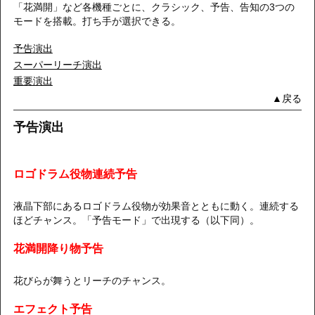
「花満開」など各機種ごとに、クラシック、予告、告知の3つの
モードを搭載。打ち手が選択できる。
予告演出
スーパーリーチ演出
重要演出
▲戻る
予告演出
ロゴドラム役物連続予告
液晶下部にあるロゴドラム役物が効果音とともに動く。連続する
ほどチャンス。「予告モード」で出現する（以下同）。
花満開降り物予告
花びらが舞うとリーチのチャンス。
エフェクト予告