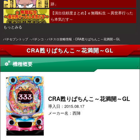
跡」
【演出信頼度まとめ】e 無職転生 ～異世界行った
ら本気だす～
もっとみる
パチセブントップ
パチンコ・パチスロ攻略情報
CRA甦りぱちんこ～花満開～GL
CRA甦りぱちんこ～花満開～GL
機種概要
CRA甦りぱちんこ～花満開～GL
導入日：2015.08.17
メーカー名：西陣