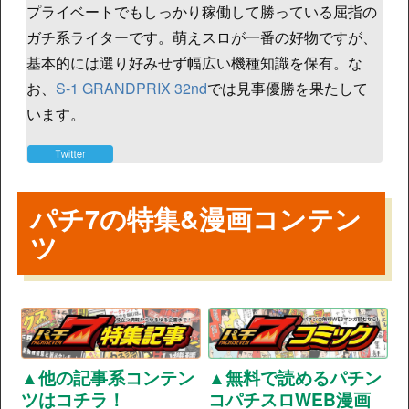
プライベートでもしっかり稼働して勝っている屈指の
ガチ系ライターです。萌えスロが一番の好物ですが、
基本的には選り好みせず幅広い機種知識を保有。な
お、
S-1 GRANDPRIX 32nd
では見事優勝を果たして
います。
パチ7の特集&漫画コンテン
ツ
▲他の記事系コンテン
▲無料で読めるパチン
ツはコチラ！
コパチスロWEB漫画