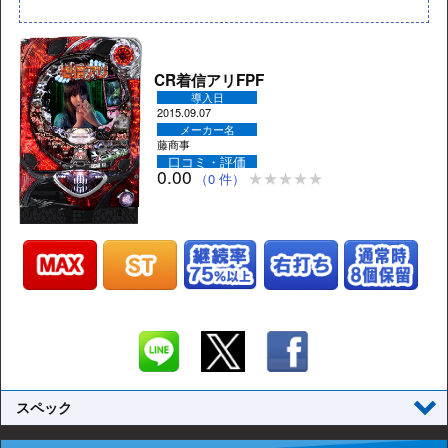
CR着信アリFPF
導入日
2015.09.07
メーカー名
藤商事
口コミ・評価
0.00
（0 件）
スペック