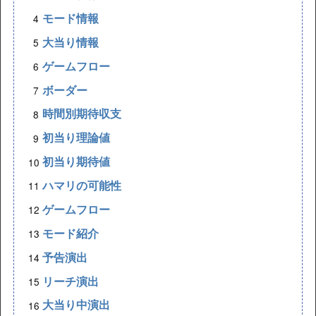
モード情報
大当り情報
ゲームフロー
ボーダー
時間別期待収支
初当り理論値
初当り期待値
ハマリの可能性
ゲームフロー
モード紹介
予告演出
リーチ演出
大当り中演出