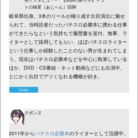
トの味変（あじへん）回胴
岐阜県出身。3本のリールが織り成す出目演出に魅せ
られて、当時読者だったパチスロ必勝本に携わる仕事
ができたらなという気持ちで履歴書を送付。無事、ラ
イターとして採用してもらい、ほぼパチスロライター
という仕事しか経験したことのない男が生まれてしま
う。現在はパチスロ必勝本などを中心に執筆している
ほか、DVD・CS番組・ネット動画などにも出演中。
とにかく出目でアツくなれる機種が好き。
クボンヌ
2011年から
パチスロ必勝本
のライターとして活躍中。