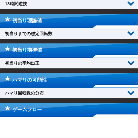
13時間遊技
初当り理論値
初当りまでの想定回転数
初当り期待値
初当りの平均出玉
ハマリの可能性
ハマリ回転数の分布
ゲームフロー