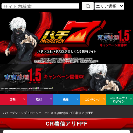
パチンコ・パチスロを楽しむための情報サイト パチ７！
新台情報から攻略情報、全国のチラシ情報まで、完全無料で配信中！
コミュニティ
店舗
取材
機種
コンテンツ
ログイン
パチセブントップ
パチンコ・パチスロ攻略情報
CR着信アリFPF
CR着信アリFPF