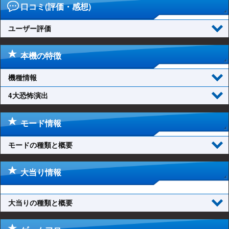
口コミ(評価・感想)
ユーザー評価
本機の特徴
機種情報
4大恐怖演出
モード情報
モードの種類と概要
大当り情報
大当りの種類と概要