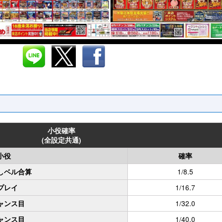
(スマスロ)
間999G+α消化でST当選
00
（0 件）
小役確率
(全設定共通)
小役
確率
1/8.5
しベル合算
1/16.7
プレイ
1/32.0
ャンス目
1/40.0
ャンス目