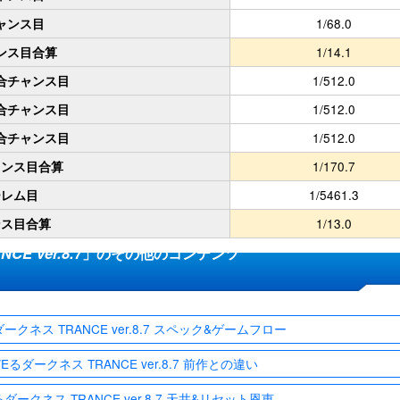
1/68.0
ャンス目
1/14.1
ンス目合算
1/512.0
合チャンス目
1/512.0
合チャンス目
1/512.0
合チャンス目
1/170.7
ャンス目合算
1/5461.3
ーレム目
1/13.0
ンス目合算
E ver.8.7
」のその他のコンテンツ
るダークネス TRANCE ver.8.7 スペック&ゲームフロー
OVEるダークネス TRANCE ver.8.7 前作との違い
Eるダークネス TRANCE ver.8.7 天井&リセット恩恵