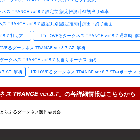
クネス TRANCE ver.8.7 設定差(設定推測)│AT初当り確率
ネス TRANCE ver.8.7 設定判別(設定推測)│演出・終了画面
r.8.7 打ち方
LToLOVEるダークネス TRANCE ver.8.7 通常時_
LOVEるダークネス TRANCE ver.8.7 CZ_解析
るダークネス TRANCE ver.8.7 初当りボーナス_解析
8.7 ST_解析
LToLOVEるダークネス TRANCE ver.8.7 ST中ボーナス
 TRANCE ver.8.7
」の各詳細情報はこちらから
・とらぶるダークネス製作委員会
ed
:
5%