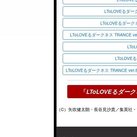
LToLOVEるダー
LToLOVEるダーク
LToLOVEるダークネス TRANCE ve
LTo
LToLOVE
LToLOVEるダークネス TRANCE ver.
「
LToLOVEるダークネス
（C）矢吹健太朗・長谷見沙貴／集英社
Load
47.7
/
Unmute