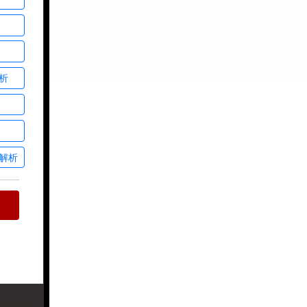
解析
_解析