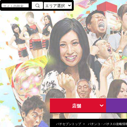
店舗
パチセブントップ
パチンコ・パチスロ攻略情