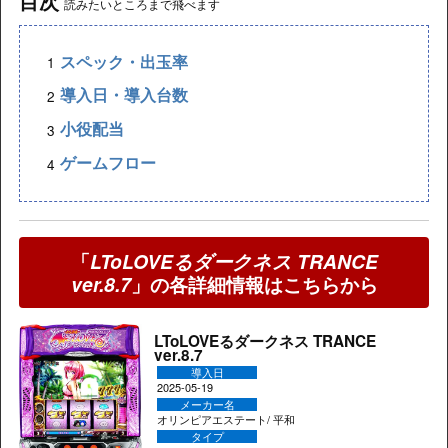
目次
読みたいところまで飛べます
スペック・出玉率
導入日・導入台数
小役配当
ゲームフロー
「
LToLOVEるダークネス TRANCE
ver.8.7
」の各詳細情報はこちらから
LToLOVEるダークネス TRANCE
ver.8.7
導入日
2025-05-19
メーカー名
オリンピアエステート/ 平和
タイプ