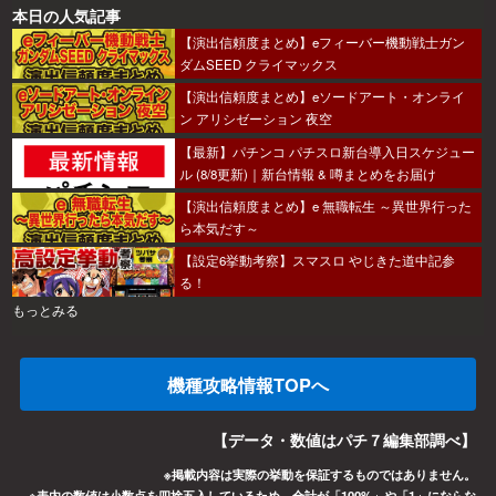
本日の人気記事
【演出信頼度まとめ】eフィーバー機動戦士ガン
ダムSEED クライマックス
【演出信頼度まとめ】eソードアート・オンライ
ン アリシゼーション 夜空
【最新】パチンコ パチスロ新台導入日スケジュー
ル (8/8更新)｜新台情報 & 噂まとめをお届け
【演出信頼度まとめ】e 無職転生 ～異世界行った
ら本気だす～
【設定6挙動考察】スマスロ やじきた道中記参
る！
もっとみる
機種攻略情報TOPへ
【データ・数値はパチ７編集部調べ】
※掲載内容は実際の挙動を保証するものではありません。
※表内の数値は小数点を四捨五入しているため、合計が「100%」や「1」にならな