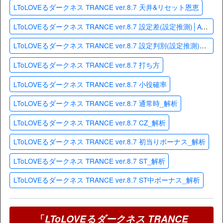
LToLOVEるダークネス TRANCE ver.8.7 天井&リセット恩恵
LToLOVEるダークネス TRANCE ver.8.7 設定差(設定推測)│AT初当り確率
LToLOVEるダークネス TRANCE ver.8.7 設定判別(設定推測)│演出・終了画面
LToLOVEるダークネス TRANCE ver.8.7 打ち方
LToLOVEるダークネス TRANCE ver.8.7 小役確率
LToLOVEるダークネス TRANCE ver.8.7 通常時_解析
LToLOVEるダークネス TRANCE ver.8.7 CZ_解析
LToLOVEるダークネス TRANCE ver.8.7 初当りボーナス_解析
LToLOVEるダークネス TRANCE ver.8.7 ST_解析
LToLOVEるダークネス TRANCE ver.8.7 ST中ボーナス_解析
「
LToLOVEるダークネス TRANCE