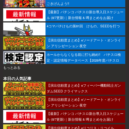
ごきげんよう!!
【最新】パチンコ パチスロ新台導入日スケジュー
ル (8/7更新)｜新台情報 & 噂まとめをお届け
4コマパチけもの第81回 けもの、SEEDを打つ
【演出信頼度まとめ】eソードアート・オンライ
ン アリシゼーション 夜空
ホールからなくなる前に打ち納め!! パチスロ検
定・認定情報データベース【2026年度パチスロ
版】
もっとみる
本日の人気記事
【演出信頼度まとめ】eフィーバー機動戦士ガン
ダムSEED クライマックス
【演出信頼度まとめ】eソードアート・オンライ
ン アリシゼーション 夜空
【最新】パチンコ パチスロ新台導入日スケジュー
ル (8/7更新)｜新台情報 & 噂まとめをお届け
【演出信頼度まとめ】eリコリス・リコイル