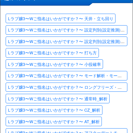
Lラブ嬢3〜Wご指名はいかがですか？〜 天井・立ち回り
Lラブ嬢3〜Wご指名はいかがですか？〜 設定判別(設定推測)│確率・数値
Lラブ嬢3〜Wご指名はいかがですか？〜 設定判別(設定推測)│演出・終了画面
Lラブ嬢3〜Wご指名はいかがですか？〜 打ち方
Lラブ嬢3〜Wご指名はいかがですか？〜 小役確率
Lラブ嬢3〜Wご指名はいかがですか？〜 モード解析・モード示唆演出
Lラブ嬢3〜Wご指名はいかがですか？〜 ロングフリーズ・確定役
Lラブ嬢3〜Wご指名はいかがですか？〜 通常時_解析
Lラブ嬢3〜Wご指名はいかがですか？〜 CZ_解析
Lラブ嬢3〜Wご指名はいかがですか？〜 AT_解析
Lラブ嬢3〜Wご指名はいかがですか？〜 アフターデートチャンス_解析