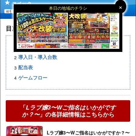
スペック
×
×
本日の地域のチラシ
確率
出玉率
ベース
導入日
配当
ゲームフロー
目次
読みたいところまで飛べます
確率・出玉率
導入日・導入台数
配当表
ゲームフロー
「
Lラブ嬢3〜Wご指名はいかがです
か？〜
」の各詳細情報はこちらから
Lラブ嬢3〜Wご指名はいかがですか？〜