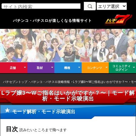
パチンコ・パチスロが楽しくなる情報サイト
コミュニティ
店舗
取材
機種
コンテンツ
ログイン
パチセブントップ
パチンコ・パチスロ攻略情報
Lラブ嬢3〜Wご指名はいかがですか？〜
モ
Lラブ嬢3〜Wご指名はいかがですか？〜｜モード解
析・モード示唆演出
モード解析・モード示唆演出
目次
読みたいところまで飛べます