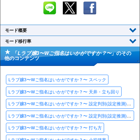
モード概要
モード移行率
「
Lラブ嬢3〜Wご指名はいかがですか？〜
」のその
他のコンテンツ
Lラブ嬢3〜Wご指名はいかがですか？〜 スペック
Lラブ嬢3〜Wご指名はいかがですか？〜 天井・立ち回り
Lラブ嬢3〜Wご指名はいかがですか？〜 設定判別(設定推測)│確率・数値
Lラブ嬢3〜Wご指名はいかがですか？〜 設定判別(設定推測)│演出・終了画面
Lラブ嬢3〜Wご指名はいかがですか？〜 打ち方
Lラブ嬢3〜Wご指名はいかがですか？〜 小役確率