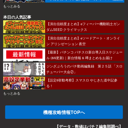
士ガンダムSEED クライマックスをこのホールで
もっとみる
打ちたい！」キャンペーン開催
本日の人気記事
【演出信頼度まとめ】eフィーバー機動戦士ガン
ダムSEED クライマックス
【演出信頼度まとめ】eソードアート・オンライ
ン アリシゼーション 夜空
【最新】パチンコ パチスロ新台導入日スケジュー
ル (8/6更新)｜新台情報 & 噂まとめをお届け
ジンざぶろうのパチ動画編集録 第２５話 「スロ
チューバー大会②」
【設定6挙動考察】スマスロ やじきた道中記参
る！
もっとみる
機種攻略情報TOPへ
【データ・数値はパチ７編集部調べ】