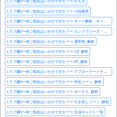
Lラブ嬢3〜Wご指名はいかがですか？〜 打ち方
Lラブ嬢3〜Wご指名はいかがですか？〜 小役確率
Lラブ嬢3〜Wご指名はいかがですか？〜 モード解析・モード示唆演出
Lラブ嬢3〜Wご指名はいかがですか？〜 ロングフリーズ・確定役
Lラブ嬢3〜Wご指名はいかがですか？〜 通常時_解析
Lラブ嬢3〜Wご指名はいかがですか？〜 CZ_解析
Lラブ嬢3〜Wご指名はいかがですか？〜 AT_解析
Lラブ嬢3〜Wご指名はいかがですか？〜 アフターデートチャンス_解析
Lラブ嬢3〜Wご指名はいかがですか？〜 特化ゾーン_解析
Lラブ嬢3〜Wご指名はいかがですか？〜 ボーナス_解析
Lラブ嬢3〜Wご指名はいかがですか？〜 引き戻しゾーン_解析
Lラブ嬢3〜Wご指名はいかがですか？〜 出演キャスト一覧