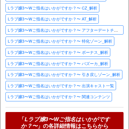
Lラブ嬢3〜Wご指名はいかがですか？〜 CZ_解析
Lラブ嬢3〜Wご指名はいかがですか？〜 AT_解析
Lラブ嬢3〜Wご指名はいかがですか？〜 アフターデートチャンス_解析
Lラブ嬢3〜Wご指名はいかがですか？〜 特化ゾーン_解析
Lラブ嬢3〜Wご指名はいかがですか？〜 ボーナス_解析
Lラブ嬢3〜Wご指名はいかがですか？〜 バズーカ_解析
Lラブ嬢3〜Wご指名はいかがですか？〜 引き戻しゾーン_解析
Lラブ嬢3〜Wご指名はいかがですか？〜 出演キャスト一覧
Lラブ嬢3〜Wご指名はいかがですか？〜 関連コンテンツ
「
Lラブ嬢3〜Wご指名はいかがです
か？〜
」の各詳細情報はこちらから