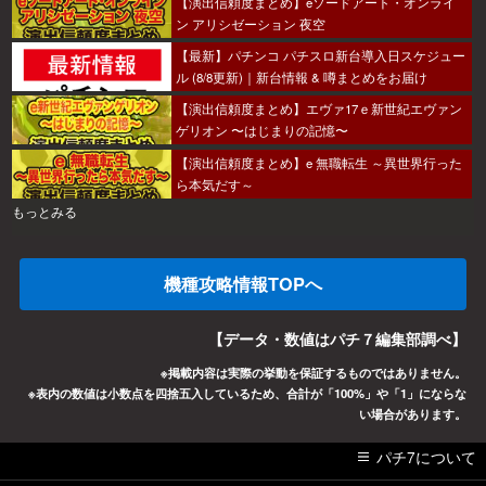
【演出信頼度まとめ】eソードアート・オンライ
ン アリシゼーション 夜空
【最新】パチンコ パチスロ新台導入日スケジュー
ル (8/8更新)｜新台情報 & 噂まとめをお届け
【演出信頼度まとめ】エヴァ17ｅ新世紀エヴァン
ゲリオン 〜はじまりの記憶〜
【演出信頼度まとめ】e 無職転生 ～異世界行った
ら本気だす～
もっとみる
機種攻略情報TOPへ
【データ・数値はパチ７編集部調べ】
※掲載内容は実際の挙動を保証するものではありません。
※表内の数値は小数点を四捨五入しているため、合計が「100%」や「1」にならな
い場合があります。
パチ7について