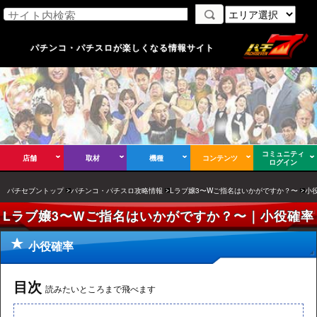
パチンコ・パチスロが楽しくなる情報サイト
コミュニティ
店舗
取材
機種
コンテンツ
ログイン
パチセブントップ
パチンコ・パチスロ攻略情報
Lラブ嬢3〜Wご指名はいかがですか？〜
小
Lラブ嬢3〜Wご指名はいかがですか？〜｜小役確率
小役確率
目次
読みたいところまで飛べます