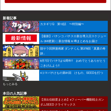
新着記事
カタギリQ 第12話 〜特別編〜
【最新】パチンコ パチスロ新台導入日スケジュー
ル (8/8更新)｜新台情報 & 噂まとめをお届け
脱サラ回胴漫画家 ダンナくん 第378回「真夏の奇
跡」
8月7日でパチ7は12周年!! おめでとうありがとう
ごきげんよう!!
4コマパチけもの第81回 けもの、SEEDを打つ
もっとみる
本日の人気記事
【演出信頼度まとめ】eフィーバー機動戦士ガン
ダムSEED クライマックス