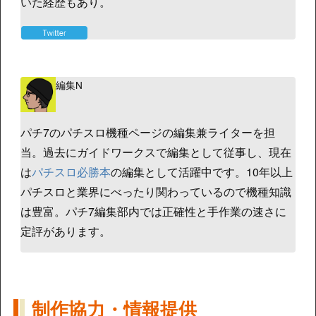
いた経歴もあり。
編集N
パチ7のパチスロ機種ページの編集兼ライターを担
当。過去にガイドワークスで編集として従事し、現在
は
パチスロ必勝本
の編集として活躍中です。10年以上
パチスロと業界にべったり関わっているので機種知識
は豊富。パチ7編集部内では正確性と手作業の速さに
定評があります。
制作協力・情報提供