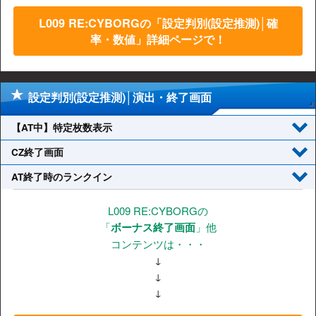
L009 RE:CYBORGの「設定判別(設定推測)│確
率・数値」詳細ページで！
設定判別(設定推測)│演出・終了画面
【AT中】特定枚数表示
CZ終了画面
AT終了時のランクイン
L009 RE:CYBORGの
「
ボーナス終了画面
」他
コンテンツは・・・
↓
↓
↓