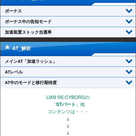
ボーナス
ボーナス中の告知モード
加速装置ストック当選率
AT_解析
メインAT「加速ラッシュ」
ATレベル
AT中のモードと移行期待度
L009 RE:CYBORGの
「
STパート
」他
コンテンツは・・・
↓
↓
↓