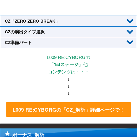
CZ「ZERO ZERO BREAK」
CZの演出タイプ選択
CZ準備パート
L009 RE:CYBORGの
「
1stステージ
」他
コンテンツは・・・
↓
↓
↓
L009 RE:CYBORGの「CZ_解析」詳細ページで！
ボーナス_解析