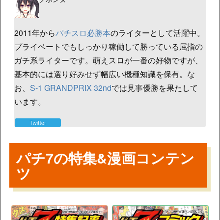
2011年から
パチスロ必勝本
のライターとして活躍中。
プライベートでもしっかり稼働して勝っている屈指の
ガチ系ライターです。萌えスロが一番の好物ですが、
基本的には選り好みせず幅広い機種知識を保有。な
お、
S-1 GRANDPRIX 32nd
では見事優勝を果たして
います。
パチ7の特集&漫画コンテン
ツ