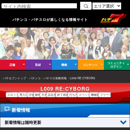
パチンコ・パチスロが楽しくなる情報サイト
コミュニティ
店舗
取材
機種
コンテンツ
ログイン
パチセブントップ
パチンコ・パチスロ攻略情報
L009 RE:CYBORG
L009 RE:CYBORG
スロット
導入日
評価
解析
天井
設定差
終了画面
打ち方
スペック
機械割
フリーズ
新着情報
新着情報は随時更新