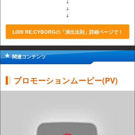
↓
↓
↓
L009 RE:CYBORGの「演出法則」詳細ページで！
関連コンテンツ
プロモーションムービー(PV)