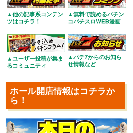
▲他の記事系コンテン
▲無料で読めるパチン
ツはコチラ！
コパチスロWEB漫画
▲パチ7からのお知ら
▲ユーザー投稿が集ま
せ情報など
るコミュニティ
ホール開店情報はコチラか
ら！