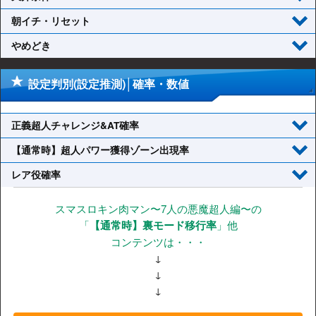
朝イチ・リセット
やめどき
設定判別(設定推測)│確率・数値
正義超人チャレンジ&AT確率
【通常時】超人パワー獲得ゾーン出現率
レア役確率
スマスロキン肉マン〜7人の悪魔超人編〜の
「
【通常時】裏モード移行率
」他
コンテンツは・・・
↓
↓
↓