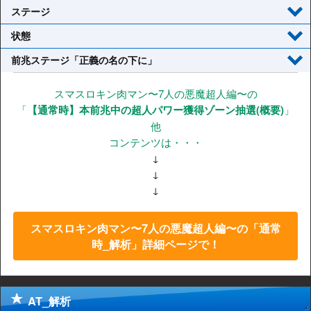
ステージ
状態
前兆ステージ「正義の名の下に」
スマスロキン肉マン〜7人の悪魔超人編〜の
「
【通常時】本前兆中の超人パワー獲得ゾーン抽選(概要)
」
他
コンテンツは・・・
↓
↓
↓
スマスロキン肉マン〜7人の悪魔超人編〜の「通常
時_解析」詳細ページで！
AT_解析