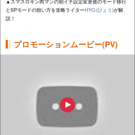
▲スマスロキン肉マンの朝イチ設定変更後のモード移行
とSPモードの狙い方を攻略ライター
HYO.(ひょう)
が解
説！
プロモーションムービー(PV)