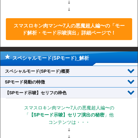
↓
↓
スマスロキン肉マン〜7人の悪魔超人編〜の「モー
ド解析・モード示唆演出」詳細ページで！
スペシャルモード(SPモード)_解析
スペシャルモード(SPモード)概要
SPモード発動の特徴
【SPモード示唆】セリフの枠色
スマスロキン肉マン〜7人の悪魔超人編〜の
「
【SPモード示唆】セリフ演出の秘密
」他
コンテンツは・・・
↓
↓