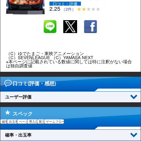
口コミ・評価
2.25
（2件）
（C）ゆでたまご・東映アニメーション
（C）SEVENLEAGUE （C）YAMASA NEXT
※本ページに記載されている数値に関しては特に注釈がない場合
は独自調査値
口コミ(評価・感想)
ユーザー評価
スペック
確率
出玉率
ベース
導入日
配当
ゲームフロー
確率・出玉率