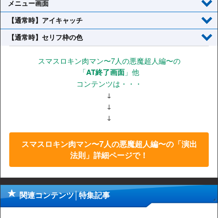
メニュー画面
【通常時】アイキャッチ
【通常時】セリフ枠の色
スマスロキン肉マン〜7人の悪魔超人編〜の
「
AT終了画面
」他
コンテンツは・・・
↓
↓
↓
スマスロキン肉マン〜7人の悪魔超人編〜の「演出
法則」詳細ページで！
関連コンテンツ│特集記事