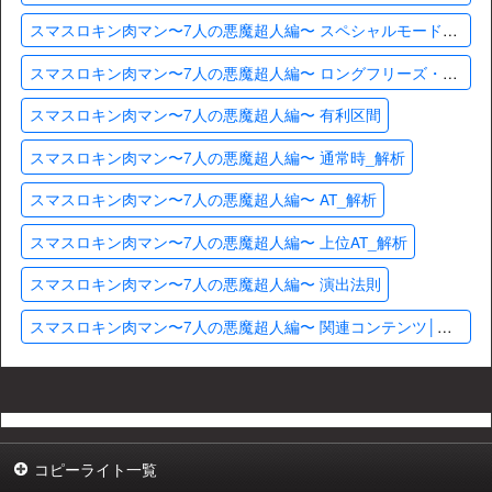
スマスロキン肉マン〜7人の悪魔超人編〜 スペシャルモード(SPモード)_解析
スマスロキン肉マン〜7人の悪魔超人編〜 ロングフリーズ・確定役
スマスロキン肉マン〜7人の悪魔超人編〜 有利区間
スマスロキン肉マン〜7人の悪魔超人編〜 通常時_解析
スマスロキン肉マン〜7人の悪魔超人編〜 AT_解析
スマスロキン肉マン〜7人の悪魔超人編〜 上位AT_解析
スマスロキン肉マン〜7人の悪魔超人編〜 演出法則
スマスロキン肉マン〜7人の悪魔超人編〜 関連コンテンツ│特集記事
コピーライト一覧