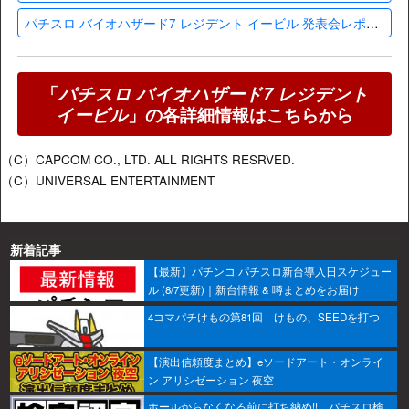
パチスロ バイオハザード7 レジデント イービル 発表会レポート・動画
「
パチスロ バイオハザード7 レジデント
イービル
」の各詳細情報はこちらから
（C）CAPCOM CO., LTD. ALL RIGHTS RESRVED.
（C）UNIVERSAL ENTERTAINMENT
新着記事
【最新】パチンコ パチスロ新台導入日スケジュー
ル (8/7更新)｜新台情報 & 噂まとめをお届け
4コマパチけもの第81回 けもの、SEEDを打つ
【演出信頼度まとめ】eソードアート・オンライ
ン アリシゼーション 夜空
ホールからなくなる前に打ち納め!! パチスロ検