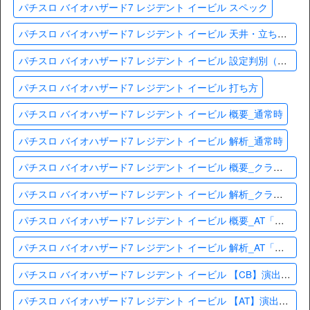
パチスロ バイオハザード7 レジデント イービル スペック
パチスロ バイオハザード7 レジデント イービル 天井・立ち回り
パチスロ バイオハザード7 レジデント イービル 設定判別（設定推測）│終了画面
パチスロ バイオハザード7 レジデント イービル 打ち方
パチスロ バイオハザード7 レジデント イービル 概要_通常時
パチスロ バイオハザード7 レジデント イービル 解析_通常時
パチスロ バイオハザード7 レジデント イービル 概要_クライマックスバトル(CB)
パチスロ バイオハザード7 レジデント イービル 解析_クライマックスバトル(CB)
パチスロ バイオハザード7 レジデント イービル 概要_AT「ハザードラッシュ」
パチスロ バイオハザード7 レジデント イービル 解析_AT「ハザードラッシュ」
パチスロ バイオハザード7 レジデント イービル 【CB】演出法則
パチスロ バイオハザード7 レジデント イービル 【AT】演出法則