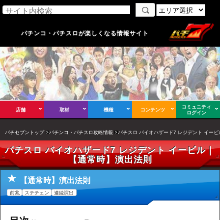
パチンコ・パチスロが楽しくなる情報サイト
コミュニティ
店舗
取材
機種
コンテンツ
ログイン
パチセブントップ
パチンコ・パチスロ攻略情報
パチスロ バイオハザード7 レジデント イービ
パチスロ バイオハザード7 レジデント イービル｜
【通常時】演出法則
【通常時】演出法則
前兆
ステチェン
連続演出