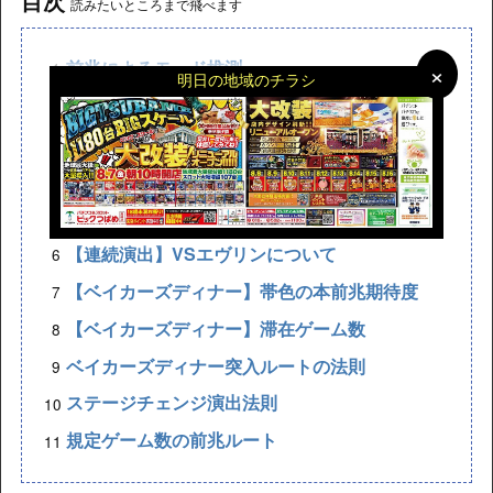
目次
読みたいところまで飛べます
×
×
前兆によるモード推測
明日の地域のチラシ
MDA中の演出
MDA終了時のセリフ
連続演出期待度
連続演出期待度(詳細版)
【連続演出】VSエヴリンについて
【ベイカーズディナー】帯色の本前兆期待度
【ベイカーズディナー】滞在ゲーム数
ベイカーズディナー突入ルートの法則
ステージチェンジ演出法則
規定ゲーム数の前兆ルート