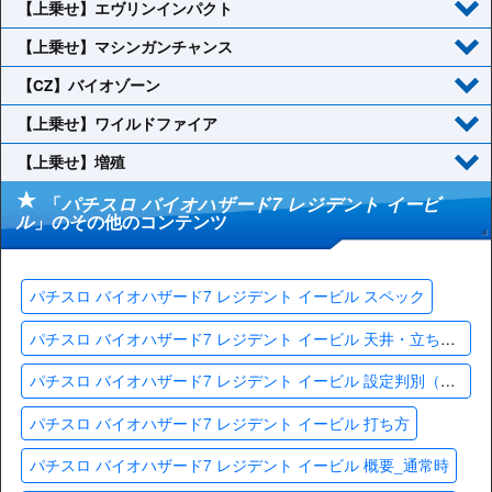
【上乗せ】エヴリンインパクト
【上乗せ】マシンガンチャンス
【CZ】バイオゾーン
【上乗せ】ワイルドファイア
【上乗せ】増殖
「
パチスロ バイオハザード7 レジデント イービ
ル
」のその他のコンテンツ
パチスロ バイオハザード7 レジデント イービル スペック
パチスロ バイオハザード7 レジデント イービル 天井・立ち回り
パチスロ バイオハザード7 レジデント イービル 設定判別（設定推測）│終了画面
パチスロ バイオハザード7 レジデント イービル 打ち方
パチスロ バイオハザード7 レジデント イービル 概要_通常時