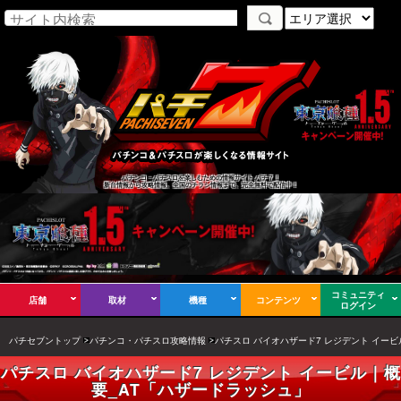
パチンコ・パチスロを楽しむための情報サイト パチ７！
新台情報から攻略情報、全国のチラシ情報まで、完全無料で配信中！
コミュニティ
店舗
取材
機種
コンテンツ
ログイン
パチセブントップ
パチンコ・パチスロ攻略情報
パチスロ バイオハザード7 レジデント イービ
パチスロ バイオハザード7 レジデント イービル｜概
要_AT「ハザードラッシュ」