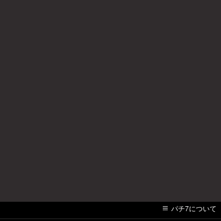
パチ7について