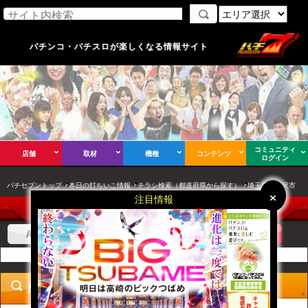
パチンコ・パチスロが楽しくなる情報サイト
コミュニティ
店舗
取材
機種
コンテンツ
ログイン
パチセブントップ
本日の打ちいこ情報
チラシ検索（都道府県から探す）
埼玉県
所沢市
×
×
注目情報
打ちいこ情報
ALL
本日
明日
昨日
所沢市