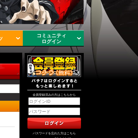
コミュニティ
ツ
ログイン
会員登録済みの方はこちらから
パスワードを忘れた方はこちら