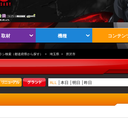
取材
機種
コンテン
ラシ検索（都道府県から探す）
埼玉県
所沢市
ALL
本日
明日
昨日