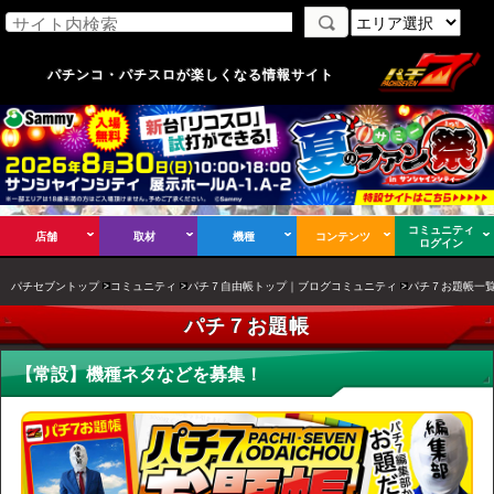
パチンコ・パチスロが楽しくなる情報サイト
コミュニティ
店舗
取材
機種
コンテンツ
ログイン
パチセブントップ
コミュニティ
パチ７自由帳トップ｜ブログコミュニティ
パチ７お題帳一
パチ７お題帳
【常設】機種ネタなどを募集！