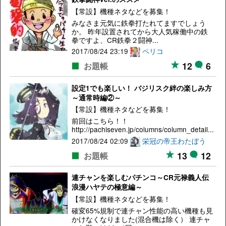
【常設】機種ネタなどを募集！
みなさま元気に鉄拳打たれてますでしょう
か。 昨年設置されてから大人気稼働中の鉄
拳ですよ、CR鉄拳２闘神...
2017/08/24 23:19
ペリコ
12
6
お題帳
設定1でも楽しい！ バジリスク絆の楽しみ方
～通常時編②～
【常設】機種ネタなどを募集！
前回はこちら！！
http://pachiseven.jp/columns/column_detail...
2017/08/24 02:09
栄冠の帝王わたぼう
13
12
お題帳
連チャンを楽しむパチンコ～CR元禄義人伝
浪漫ハヤテの極意編～
【常設】機種ネタなどを募集！
確変65%規制で連チャン性能の高い機種も見
かけなくなりました(混合機は除く） 連チャ