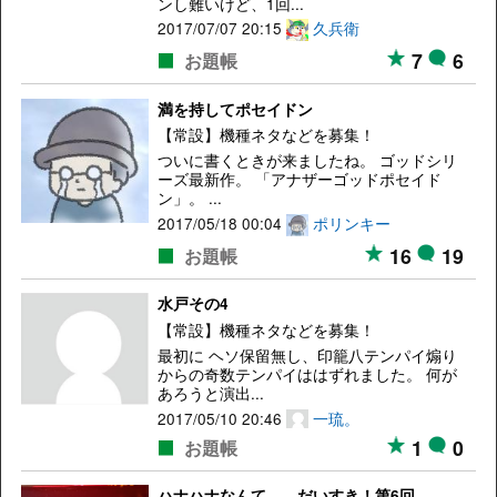
ンし難いけど、1回...
2017/07/07 20:15
久兵衛
7
6
お題帳
満を持してポセイドン
【常設】機種ネタなどを募集！
ついに書くときが来ましたね。 ゴッドシリ
ーズ最新作。 「アナザーゴッドポセイド
ン」。 ...
2017/05/18 00:04
ポリンキー
16
19
お題帳
水戸その4
【常設】機種ネタなどを募集！
最初に ヘソ保留無し、印籠八テンパイ煽り
からの奇数テンパイははずれました。 何が
あろうと演出...
2017/05/10 20:46
一琉。
1
0
お題帳
ハナハナなんて… だいすき！第6回