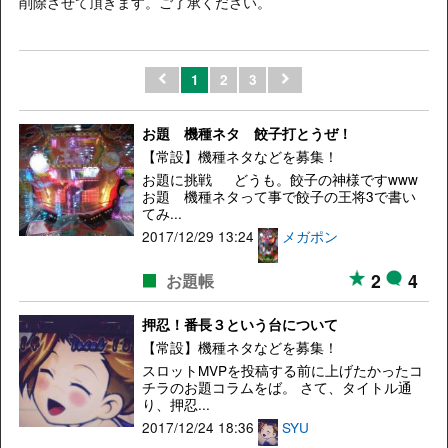
削除させて頂きます。ご了承ください。
1
2
3
お題 機種ネタ 餃子打とうぜ！
【常設】機種ネタなどを募集！
お題に挑戦 どうも。餃子の神様ですwww
お題 機種ネタって事で餃子の王将3で書い
てみ...
2017/12/29 13:24
メガポン
2
4
お題帳
押忍！番長３という台について
【常設】機種ネタなどを募集！
スロットMVPを投稿する前に上げたかったコ
チラのお題コラムをば。 さて、タイトル通
り、押忍...
2017/12/24 18:36
SYU