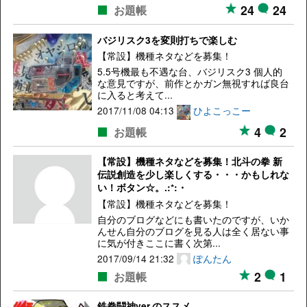
24
24
お題帳
バジリスク3を変則打ちで楽しむ
【常設】機種ネタなどを募集！
5.5号機最も不遇な台、バジリスク3 個人的
な意見ですが、前作とかガン無視すれば良台
に入ると考えて...
2017/11/08 04:13
ひよこっこー
4
2
お題帳
【常設】機種ネタなどを募集！北斗の拳 新
伝説創造を少し楽しくする・・・かもしれな
い！ボタン☆。.:*:・
【常設】機種ネタなどを募集！
自分のブログなどにも書いたのですが、いか
んせん自分のブログを見る人は全く居ない事
に気が付きここに書く次第...
2017/09/14 21:32
ぽんたん
2
1
お題帳
鉄拳闘神ver.のススメ