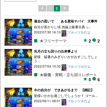
1
2
過去の思いで ある意味ヤバイ 大事件
自分が若かりし頃 勿論上級養分真っ...
2022/07/30 16:10
ツルッツルだよ
2
2
★フリーテーマ
先月の立ち回りの出来事より
皆様 猛暑のみぎりいかがおすごしでしょ
う...
2022/07/04 10:33
ツルッツルだよ
★稼働・実戦・立ち回りレポート
5
6
今の自分が できあがるまで 【雑記】
皆様いかがお過ごしでしょうか？ ゴール...
2022/06/11 08:01
ツルッツルだよ