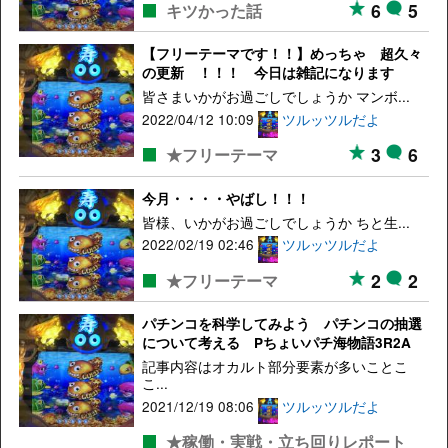
6
5
キツかった話
【フリーテーマです！！】めっちゃ 超久々
の更新 ！！！ 今日は雑記になります
皆さまいかがお過ごしでしょうか マンボ...
2022/04/12 10:09
ツルッツルだよ
3
6
★フリーテーマ
今月・・・・やばし！！！
皆様、いかがお過ごしでしょうか ちと生...
2022/02/19 02:46
ツルッツルだよ
2
2
★フリーテーマ
パチンコを科学してみよう パチンコの抽選
について考える Pちょいパチ海物語3R2A
記事内容はオカルト部分要素が多いことこ
こ...
2021/12/19 08:06
ツルッツルだよ
★稼働・実戦・立ち回りレポート