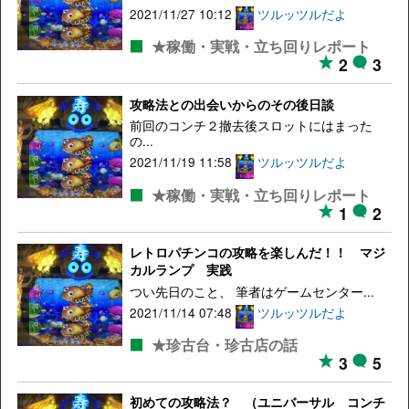
2021/11/27 10:12
ツルッツルだよ
★稼働・実戦・立ち回りレポート
2
3
攻略法との出会いからのその後日談
前回のコンチ２撤去後スロットにはまった
の...
2021/11/19 11:58
ツルッツルだよ
★稼働・実戦・立ち回りレポート
1
2
レトロパチンコの攻略を楽しんだ！！ マジ
カルランプ 実践
つい先日のこと、 筆者はゲームセンター...
2021/11/14 07:48
ツルッツルだよ
★珍古台・珍古店の話
3
5
初めての攻略法？ （ユニバーサル コンチ