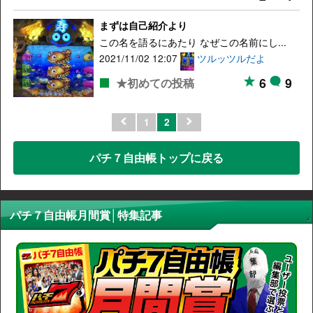
まずは自己紹介より
この名を語るにあたり なぜこの名前にし...
2021/11/02 12:07
ツルッツルだよ
6
9
★初めての投稿
1
2
パチ７自由帳トップに戻る
パチ７自由帳月間賞│特集記事