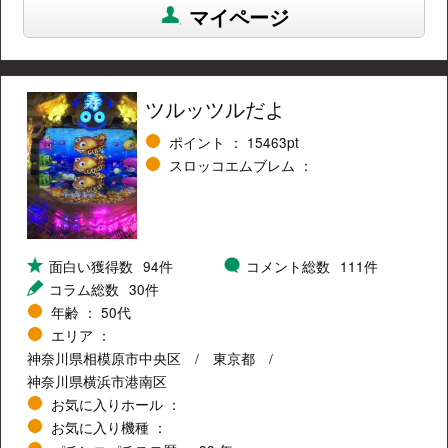
マイページ
ツルッツルだよ
ポイント
15463pt
スロッコエムブレム ：
面白い獲得数
94件
コメント総数
111件
コラム総数
30件
年齢
50代
エリア
神奈川県相模原市中央区
東京都
神奈川県横浜市港南区
お気に入りホール
お気に入り機種