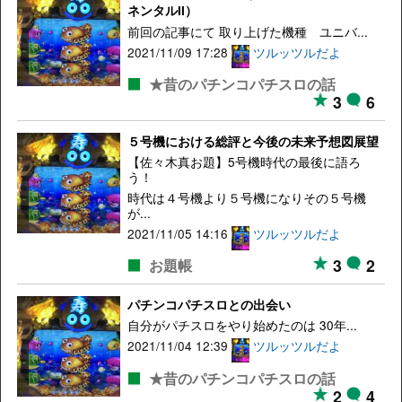
ネンタルII）
前回の記事にて 取り上げた機種 ユニバ...
2021/11/09 17:28
ツルッツルだよ
★昔のパチンコパチスロの話
3
6
５号機における総評と今後の未来予想図展望
【佐々木真お題】5号機時代の最後に語ろ
う！
時代は４号機より５号機になりその５号機
が...
2021/11/05 14:16
ツルッツルだよ
3
2
お題帳
パチンコパチスロとの出会い
自分がパチスロをやり始めたのは 30年...
2021/11/04 12:39
ツルッツルだよ
★昔のパチンコパチスロの話
2
4