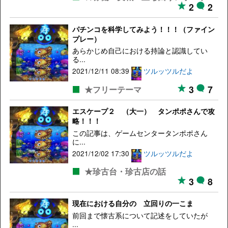
2
2
パチンコを科学してみよう！！！（ファイン
プレー）
あらかじめ自己における持論と認識してい
る...
2021/12/11 08:39
ツルッツルだよ
3
7
★フリーテーマ
エスケープ２ （大一） タンポポさんで攻
略！！！
この記事は、ゲームセンタータンポポさん
に...
2021/12/02 17:30
ツルッツルだよ
★珍古台・珍古店の話
3
8
現在における自分の 立回りの一こま
前回まで懐古系について記述をしていたが
...