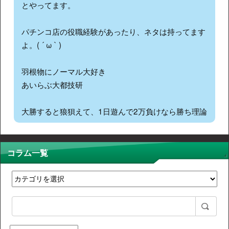
とやってます。
パチンコ店の役職経験があったり、ネタは持ってます
よ。( ´ ω ` )
羽根物にノーマル大好き
あいらぶ大都技研
大勝すると狼狽えて、1日遊んで2万負けなら勝ち理論
コラム一覧