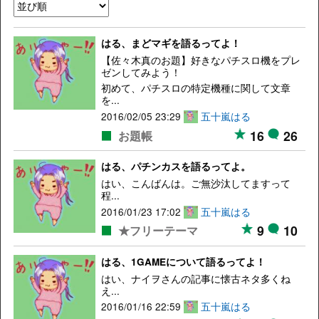
はる、まどマギを語るってよ！
【佐々木真のお題】好きなパチスロ機をプレ
ゼンしてみよう！
初めて、パチスロの特定機種に関して文章
を...
2016/02/05 23:29
五十嵐はる
16
26
お題帳
はる、パチンカスを語るってよ。
はい、こんばんは。ご無沙汰してますって
程...
2016/01/23 17:02
五十嵐はる
9
10
★フリーテーマ
はる、1GAMEについて語るってよ！
はい、ナイヲさんの記事に懐古ネタ多くね
え...
2016/01/16 22:59
五十嵐はる