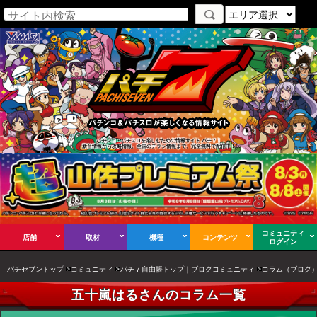
パチンコ・パチスロを楽しむための情報サイト パチ７！
新台情報から攻略情報、全国のチラシ情報まで、完全無料で配信中！
コミュニティ
店舗
取材
機種
コンテンツ
ログイン
パチセブントップ
コミュニティ
パチ７自由帳トップ｜ブログコミュニティ
コラム（ブログ
五十嵐はるさんのコラム一覧