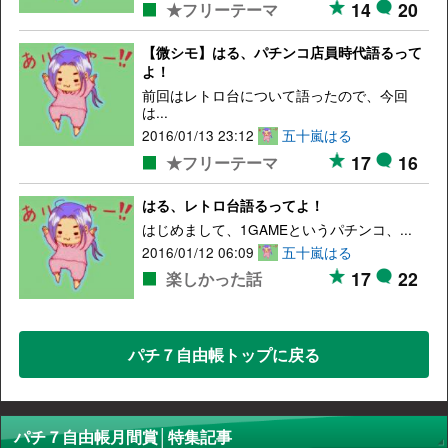
14
20
★フリーテーマ
【微シモ】はる、パチンコ店員時代語るって
よ！
前回はレトロ台について語ったので、今回
は...
2016/01/13 23:12
五十嵐はる
17
16
★フリーテーマ
はる、レトロ台語るってよ！
はじめまして、1GAMEというパチンコ、...
2016/01/12 06:09
五十嵐はる
17
22
楽しかった話
パチ７自由帳トップに戻る
パチ７自由帳月間賞│特集記事