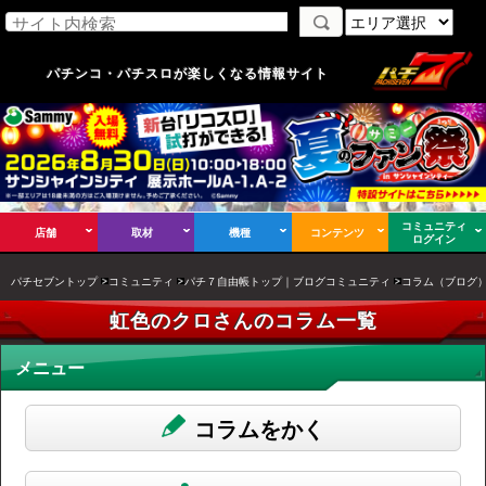
パチンコ・パチスロが楽しくなる情報サイト
コミュニティ
店舗
取材
機種
コンテンツ
ログイン
パチセブントップ
コミュニティ
パチ７自由帳トップ｜ブログコミュニティ
コラム（ブログ
虹色のクロさんのコラム一覧
メニュー
コラムをかく