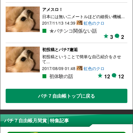
アメスロ！
日本には無い二メートルほどの細長い機械...
2017/11/13 14:39
虹色のクロ
★パチンコ関係ない話
3
2
初投稿とパチ7邂逅
初投稿ということで簡単な自己紹介をさせ
て...
2017/08/09 01:48
虹色のクロ
12
12
初体験の話
パチ７自由帳トップに戻る
パチ７自由帳月間賞│特集記事