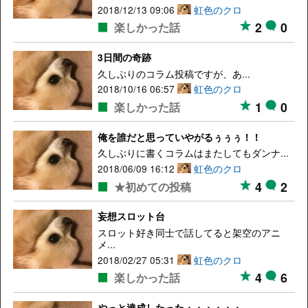
2018/12/13 09:06
虹色のクロ
2
0
楽しかった話
3日間の奇跡
久しぶりのコラム投稿ですが、あ...
2018/10/16 06:57
虹色のクロ
1
0
楽しかった話
俺を誰だと思っていやがるぅぅぅ！！
久しぶりに書くコラムはまたしてもダンナ...
2018/06/09 16:12
虹色のクロ
4
2
★初めての投稿
妄想スロット台
スロット好き同士で話してると架空のアニ
メ...
2018/02/27 05:31
虹色のクロ
4
6
楽しかった話
やっと達成したった・・・・・・。