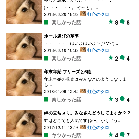
}・・・・・・。 やっと。 ...
2018/02/20 18:22
虹色のクロ
8
8
楽しかった話
ホール選びの基準
・・・・・・はいよはいよ〜(*≧∀≦*)...
2018/02/10 10:32
虹色のクロ
2
4
楽しかった話
年末年始 フリーズと6確
年末年始の収支はみんなどのようになりま
し...
2018/01/09 12:42
虹色のクロ
3
4
楽しかった話
絆の立ち回り。みなさんどうしてますか？？
絆はどこでも人気ですね〜。かくいう...
2017/12/11 13:16
虹色のクロ
4
7
キツかった話