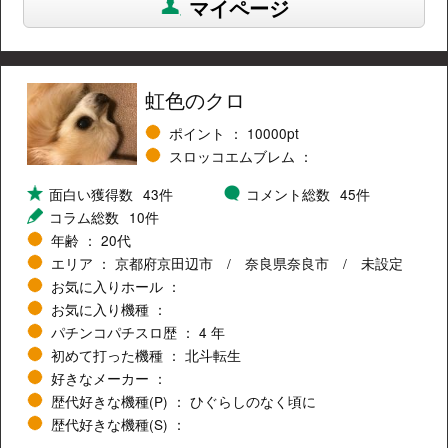
マイページ
虹色のクロ
ポイント
10000pt
スロッコエムブレム ：
面白い獲得数
43件
コメント総数
45件
コラム総数
10件
年齢
20代
エリア
京都府京田辺市
奈良県奈良市
未設定
お気に入りホール
お気に入り機種
パチンコパチスロ歴
4 年
初めて打った機種
北斗転生
好きなメーカー
歴代好きな機種(P)
ひぐらしのなく頃に
歴代好きな機種(S)