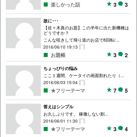
3
3
楽しかった話
故に･･･
【佐々木真のお題】この半年に出た新機種は
どうですか？
こんな呟きして帰り道のお店で8回転/...
2016/06/10 19:13
3
2
お題帳
ちょっぴりの悩み
ここ１週間、ケータイの画面割れたり（...
2016/06/03 15:04
7
5
★フリーテーマ
答えはシンプル
お久しぶりです。 稼働しない割...
2016/06/01 11:30
3
4
★フリーテーマ