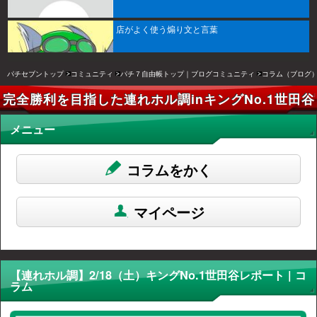
店がよく使う煽り文と言葉
パチセブントップ
コミュニティ
パチ７自由帳トップ｜ブログコミュニティ
コラム（ブログ
完全勝利を目指した連れホル調inキングNo.1世田谷
メニュー
コラムをかく
マイページ
【連れホル調】2/18（土）キングNo.1世田谷レポート | コ
ラム