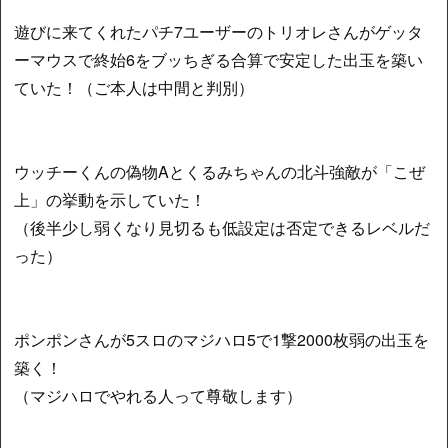
遊びに来てくれたパチ7ユーザーのトリオレさんがゲッタ
ーマウスで終始6をブッちぎる合算で安定した出玉を築い
ていた！（ご本人は中間と判別）
ウッチーくんの偽物Aとくるみちゃんの北斗強敵が「こぜ
上」の挙動を示していた！
（後半少し弱くなり見切るも低設定は否定できるレベルだ
った）
ポンポンさんが5スロのマジハロ5で1撃2000枚弱の出玉を
築く！
（マジハロでやれる人って尊敬します）