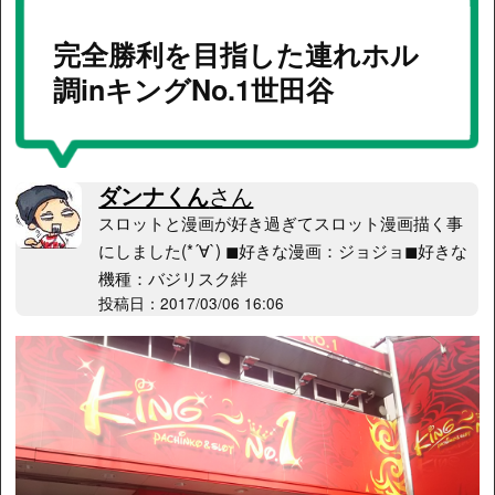
完全勝利を目指した連れホル
調inキングNo.1世田谷
ダンナくん
さん
スロットと漫画が好き過ぎてスロット漫画描く事
にしました(*´∀`) ◼好きな漫画：ジョジョ◼好きな
機種：バジリスク絆
投稿日：2017/03/06 16:06