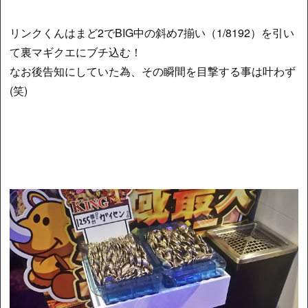
リンクくんはまど2でBIG中の斜め7揃い（1/8192）を引い
て裏マギクエにブチ込む！
なお後告知にしていた為、その瞬間を目撃する事は叶わず
(笑)