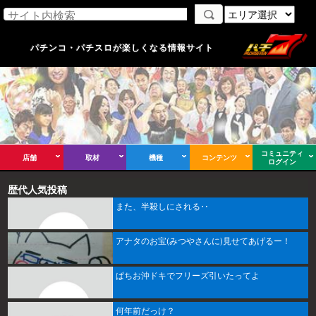
パチンコ・パチスロが楽しくなる情報サイト
コミュニティ
店舗
取材
機種
コンテンツ
ログイン
歴代人気投稿
また、半殺しにされる‥
アナタのお宝(みつやさんに)見せてあげるー！
ぱちお沖ドキでフリーズ引いたってよ
何年前だっけ？