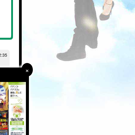
:35
×
×