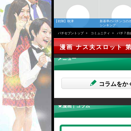
【初陣】秋津
新基準のパチンコの
シンキング
パチセブントップ
コミュニティ
パチ７自
漫画 ナス夫スロット 
メニュー
コラムをか
★漫画 | コラム