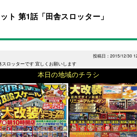
ロット 第1話「田舎スロッター」
投稿日：2015/12/30 12
路スロッターです 宜しくお願いします
本日の地域のチラシ