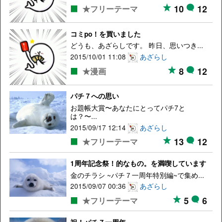
10
12
★フリーテーマ
コミpo！を買いました
どうも、あざらしです。 昨日、思いつき...
2015/10/01 11:08
あざらし
8
12
★漫画
パチ７への思い
お題帳大賞〜あなたにとってパチ7と
は？〜...
2015/09/17 12:14
あざらし
13
12
★フリーテーマ
1周年記念祭！的なもの。を満喫しています
金のチラシ ~パチ７一周年特別編~で集め...
2015/09/07 00:36
あざらし
5
6
★フリーテーマ