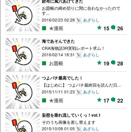
財布に風穴あけてきた
お題帳の締め切りに間に合わなかったので
す...
2016/02/23 02:28
あざらし
15
26
★漫画
海であそんできた
CRA海物語3R実戦レポート求ム！
2016/02/14 18:31
あざらし
19
28
お題帳
つよパチ最高でした！
【はじめに】 つよパチ最終回を読んだ日...
2015/11/11 01:23
あざらし
17
22
★漫画
妄想を垂れ流していくっ！vol.1
そのうち画像を差し替えます
2015/10/08 01:05
あざらし