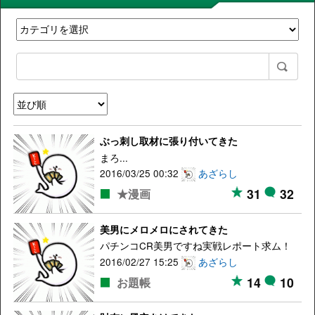
ぶっ刺し取材に張り付いてきた
まろ...
2016/03/25 00:32
あざらし
31
32
★漫画
美男にメロメロにされてきた
パチンコCR美男ですね実戦レポート求ム！
2016/02/27 15:25
あざらし
14
10
お題帳