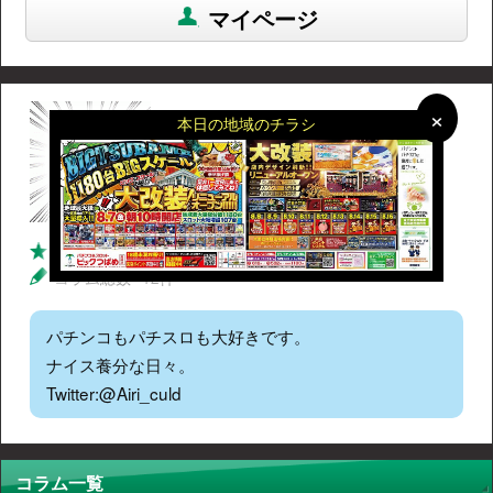
マイページ
×
×
あざらし
本日の地域のチラシ
面白い獲得数
158件
コメント総数
177件
コラム総数
12件
パチンコもパチスロも大好きです。
ナイス養分な日々。
Twitter:@Airi_culd
コラム一覧