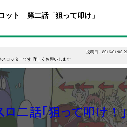
ロット 第二話「狙って叩け」
投稿日：2016/01/02 20
路スロッターです 宜しくお願いします