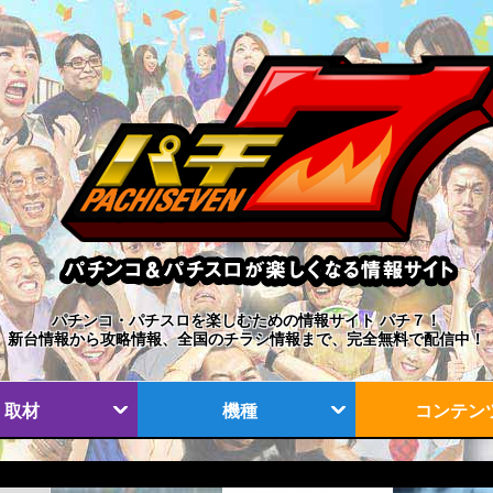
パチンコ・パチスロを楽しむための情報サイト パチ７！
新台情報から攻略情報、全国のチラシ情報まで、完全無料で配信中！
取材
機種
コンテン