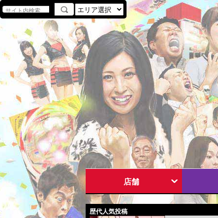
店舗
歴代人気投稿