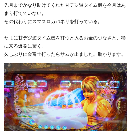
先月までかなり助けてくれた甘デジ遊タイム機を今月はあ
まり打てていない。
その代わりにスマスロカバネリを打っている。
たまに甘デジ遊タイム機を打つと入るお金の少なさと、稀
に来る爆発に驚く。
久しぶりに金富士打ったらサムが出ました。助かります。