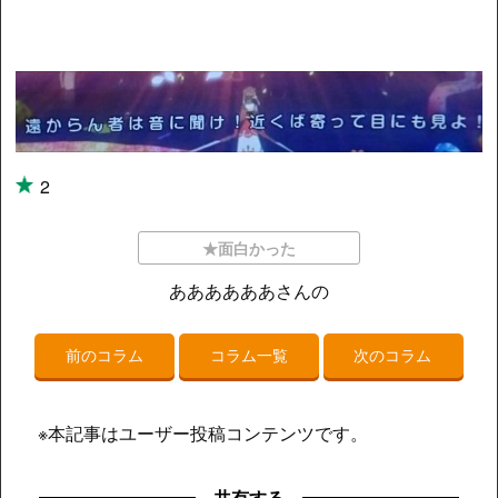
2
★面白かった
ああああああさんの
前のコラム
コラム一覧
次のコラム
※本記事はユーザー投稿コンテンツです。
共有する