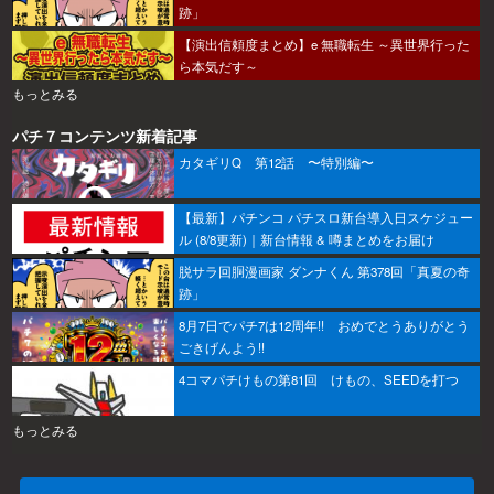
跡」
【演出信頼度まとめ】e 無職転生 ～異世界行った
ら本気だす～
もっとみる
パチ７コンテンツ新着記事
カタギリQ 第12話 〜特別編〜
【最新】パチンコ パチスロ新台導入日スケジュー
ル (8/8更新)｜新台情報 & 噂まとめをお届け
脱サラ回胴漫画家 ダンナくん 第378回「真夏の奇
跡」
8月7日でパチ7は12周年!! おめでとうありがとう
ごきげんよう!!
4コマパチけもの第81回 けもの、SEEDを打つ
もっとみる