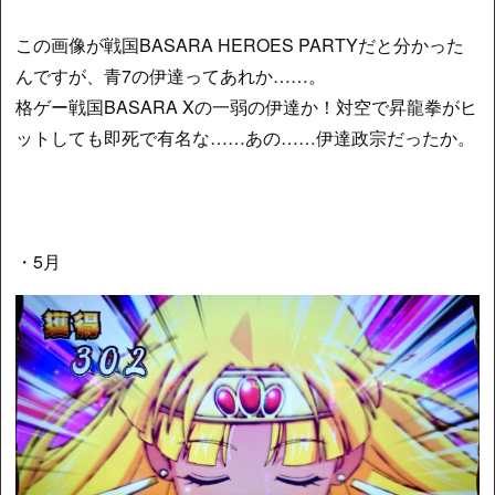
この画像が戦国BASARA HEROES PARTYだと分かった
んですが、青7の伊達ってあれか……。
格ゲー戦国BASARA Xの一弱の伊達か！対空で昇龍拳がヒ
ットしても即死で有名な……あの……伊達政宗だったか。
・5月