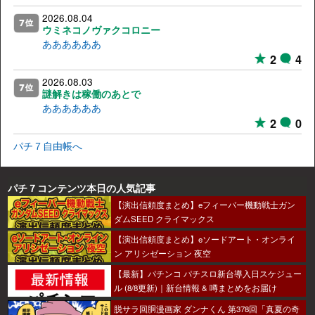
2026.08.04
ウミネコノヴァクコロニー
ああああああ
2
4
2026.08.03
謎解きは稼働のあとで
ああああああ
2
0
パチ７自由帳へ
パチ７コンテンツ本日の人気記事
【演出信頼度まとめ】eフィーバー機動戦士ガン
ダムSEED クライマックス
【演出信頼度まとめ】eソードアート・オンライ
ン アリシゼーション 夜空
【最新】パチンコ パチスロ新台導入日スケジュー
ル (8/8更新)｜新台情報 & 噂まとめをお届け
脱サラ回胴漫画家 ダンナくん 第378回「真夏の奇