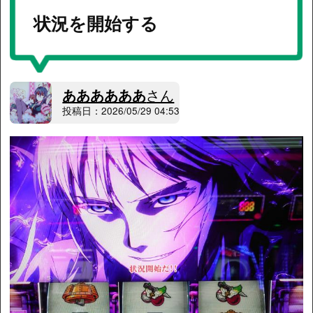
状況を開始する
ああああああ
さん
投稿日：2026/05/29 04:53