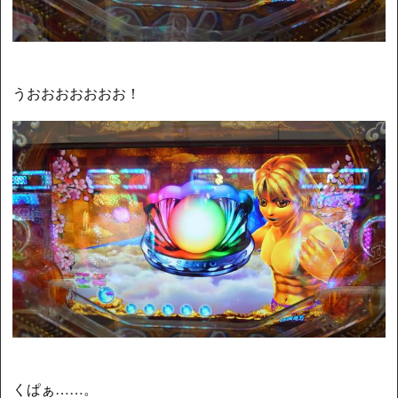
うおおおおおおお！
くぱぁ……。