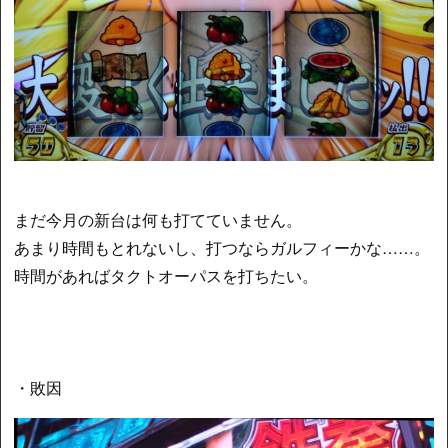
まだ今月の新台は何も打てていません。
あまり時間もとれないし、打つならガルフィーかな……。
時間があればタクトオーパスを打ちたい。
・敗因