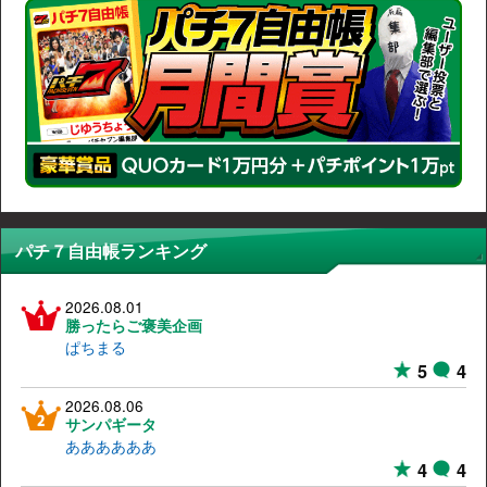
パチ７自由帳ランキング
2026.08.01
勝ったらご褒美企画
ぱちまる
5
4
2026.08.06
サンパギータ
ああああああ
4
4