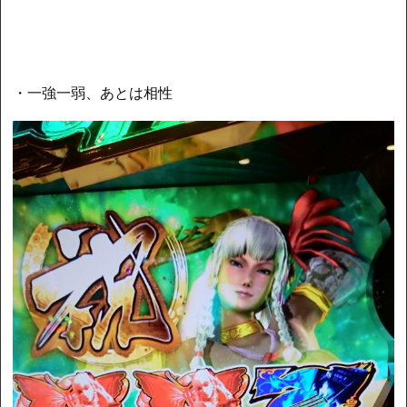
・一強一弱、あとは相性