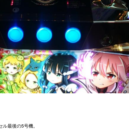
クセル最後の5号機。