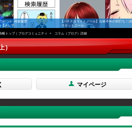
のやつか
検索履歴
【パチスロライトノベル】台娘
今年の初打ち！(2
つ【メシマ
-スロットガール-
由帳トップ｜ブログコミュニティ
コラム（ブログ）詳細
上)
く
マイページ