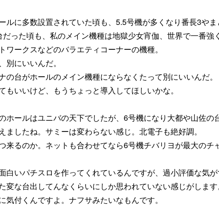
ールに多数設置されていた頃も、5.5号機が多くなり番長3やま
台だった頃も、私のメイン機種は地獄少女宵伽、世界で一番強
トワークスなどのバラエティコーナーの機種。
、別にいいんだ。
ナの台がホールのメイン機種にならなくたって別にいいんだ。
てもいいけど、もうちょっと導入してほしいかな。
のホールはユニバの天下でしたが、6号機になり大都や山佐の
えましたね。サミーは変わらない感じ。北電子も絶好調。
つ来るのか。ネットも合わせてなら6号機チバリヨが最大のチ
面白いパチスロを作ってくれているんですが、過小評価な気が
た変な台出してんなくらいにしか思われていない感じがします
に気付くんですよ。ナフサみたいなもんです。