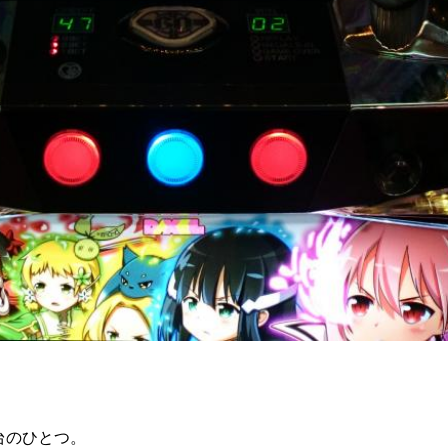
台のひとつ。