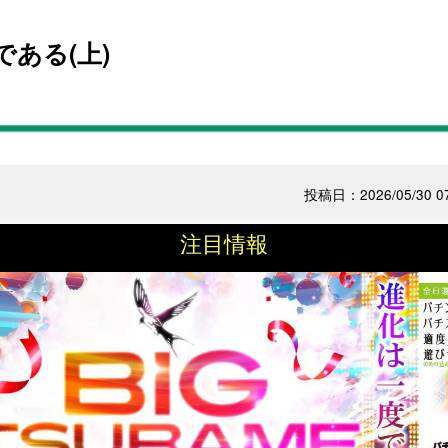
ある(上)
投稿日：2026/05/30 07
注目情報