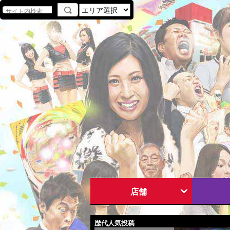
店舗
歴代人気投稿