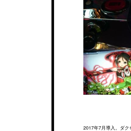
2017年7月導入。ダ