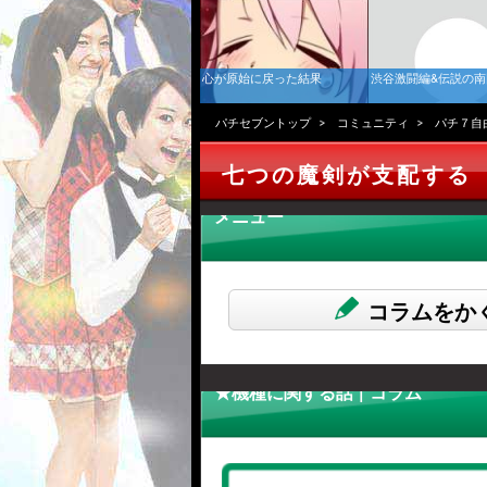
心が原始に戻った結果
渋谷激闘編&伝説の
パチセブントップ
コミュニティ
パチ７自
七つの魔剣が支配する
メニュー
コラムをか
★機種に関する話 | コラム