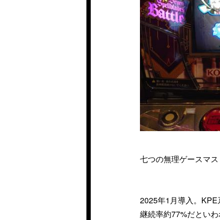
七つの無理ゲースマス
2025年1月導入。K
継続率約77%だとい