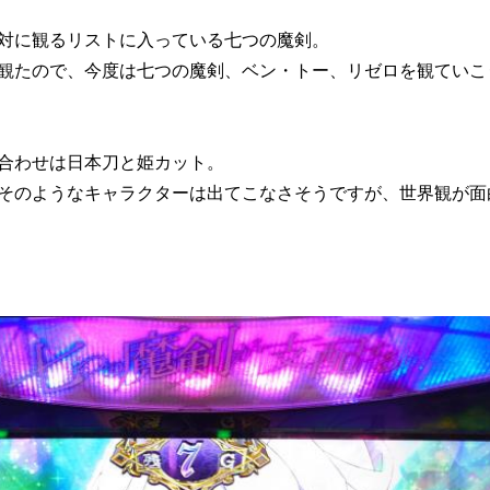
対に観るリストに入っている七つの魔剣。
観たので、今度は七つの魔剣、ベン・トー、リゼロを観ていこ
合わせは日本刀と姫カット。
そのようなキャラクターは出てこなさそうですが、世界観が面