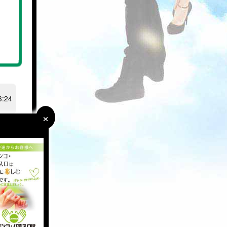
:24
×
×