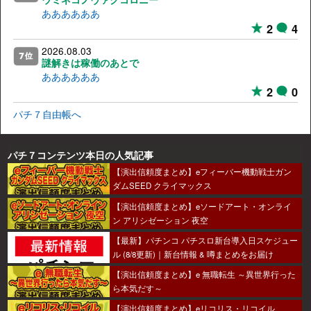
ああああああ
2
4
2026.08.03
謎解きは稼働のあとで
ああああああ
2
0
パチ７自由帳へ
パチ７コンテンツ本日の人気記事
【演出信頼度まとめ】eフィーバー機動戦士ガン
ダムSEED クライマックス
【演出信頼度まとめ】eソードアート・オンライ
ン アリシゼーション 夜空
【最新】パチンコ パチスロ新台導入日スケジュー
ル (8/8更新)｜新台情報 & 噂まとめをお届け
【演出信頼度まとめ】e 無職転生 ～異世界行った
ら本気だす～
【演出信頼度まとめ】eリコリス・リコイル