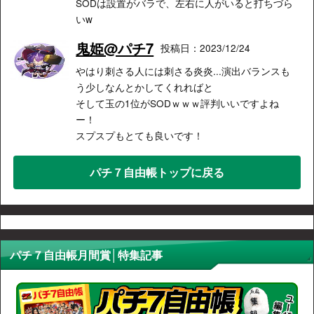
SODは設置がバラで、左右に人がいると打ちづら
いw
鬼姫@パチ7
投稿日：2023/12/24
やはり刺さる人には刺さる炎炎...演出バランスも
う少しなんとかしてくれればと
そして玉の1位がSODｗｗｗ評判いいですよね
ー！
スプスプもとても良いです！
パチ７自由帳トップに戻る
パチ７自由帳月間賞│特集記事