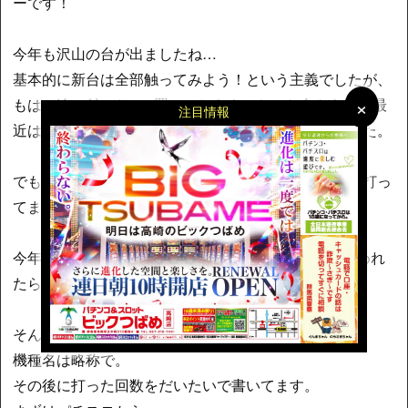
ーです！
今年も沢山の台が出ましたね…
基本的に新台は全部触ってみよう！という主義でしたが、
×
×
もはや追い付かない&置いてねえよみたいな台もあり、最
注目情報
近は時間もとれず好きな台ばかりになってしまいました。
でも振り返ってみたら、それでもかなりの数の新台を打っ
てました。
今年触った台の短評をあげつつ、ベスト5あたりを決めれ
たらと思います。
そんじゃ羅列しちゃうわよ。
機種名は略称で。
その後に打った回数をだいたいで書いてます。