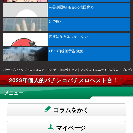
渋谷激闘編&伝説の南国育ち
足で稼ぐ。
常連になる気しかしない
4月18日稼働予告 変更
パチセブントップ
コミュニティ
パチ７自由帳トップ｜ブログコミュニティ
コラム（ブログ
2023年個人的パチンコパチスロベスト台！！
メニュー
コラムをかく
マイページ