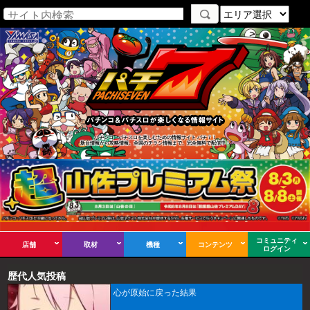
パチンコ・パチスロを楽しむための情報サイト パチ７！
新台情報から攻略情報、全国のチラシ情報まで、完全無料で配信中！
コミュニティ
店舗
取材
機種
コンテンツ
ログイン
歴代人気投稿
心が原始に戻った結果