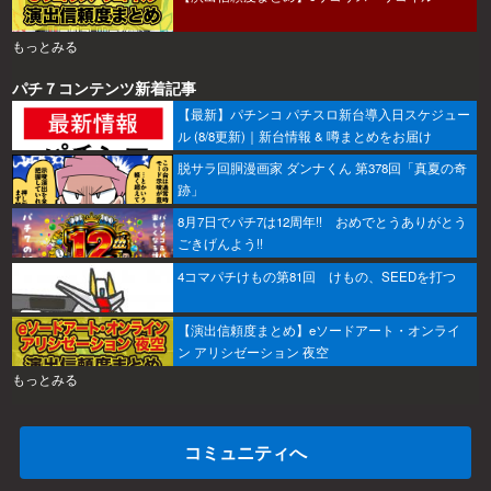
もっとみる
パチ７コンテンツ新着記事
【最新】パチンコ パチスロ新台導入日スケジュー
ル (8/8更新)｜新台情報 & 噂まとめをお届け
脱サラ回胴漫画家 ダンナくん 第378回「真夏の奇
跡」
8月7日でパチ7は12周年!! おめでとうありがとう
ごきげんよう!!
4コマパチけもの第81回 けもの、SEEDを打つ
【演出信頼度まとめ】eソードアート・オンライ
ン アリシゼーション 夜空
もっとみる
コミュニティへ