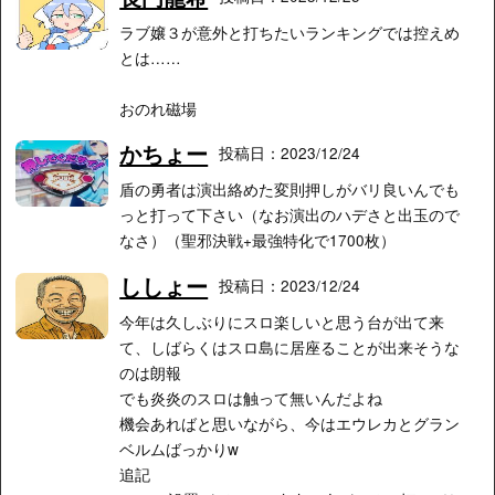
ラブ嬢３が意外と打ちたいランキングでは控えめ
とは……
おのれ磁場
かちょー
投稿日：2023/12/24
盾の勇者は演出絡めた変則押しがバリ良いんでも
っと打って下さい（なお演出のハデさと出玉ので
なさ）（聖邪決戦+最強特化で1700枚）
ししょー
投稿日：2023/12/24
今年は久しぶりにスロ楽しいと思う台が出て来
て、しばらくはスロ島に居座ることが出来そうな
のは朗報
でも炎炎のスロは触って無いんだよね
機会あればと思いながら、今はエウレカとグラン
ベルムばっかりw
追記