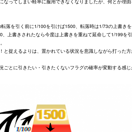
になってしまい軽率に服用できなくなりましたが、何とか理由
0の転落を引く前に1/100を引けば1500、転落時は1/73の上書き
1500、上書きされたなら今度は上書きを重ねて延命して1/199を
性。
プ！と捉えるよりは、置かれている状況を意識しながら打った方
況ごとに引きたい・引きたくないフラグの確率が変動する感じ