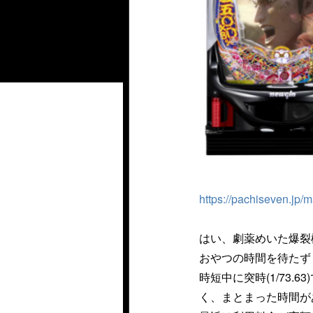
https://pachiseven.jp/
はい、劇薬めいた爆裂
おやつの時間を待たず
時短中に突時(1/73.
く、まとまった時間が