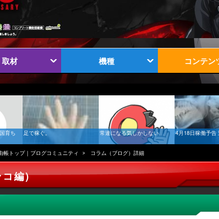
取材
機種
コンテン
南国育ち
足で稼ぐ。
常連になる気しかしない
4月18日稼働予告
由帳トップ｜ブログコミュニティ
コラム（ブログ）詳細
ンコ編)