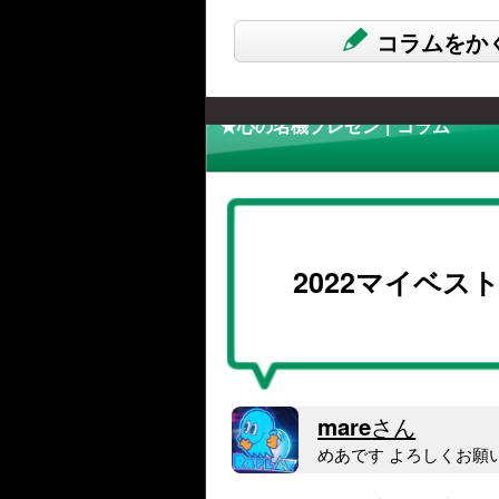
コラムをか
★心の名機プレゼン | コラム
2022マイベス
mare
さん
めあです よろしくお願