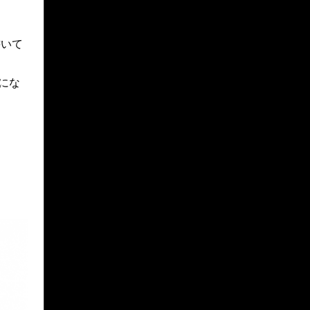
書いて
にな