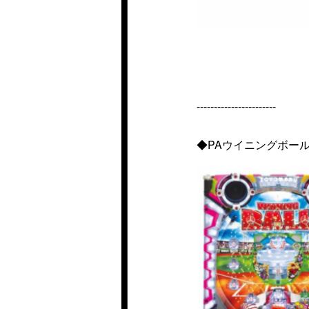
-----------------------
◆PAウイニングボール