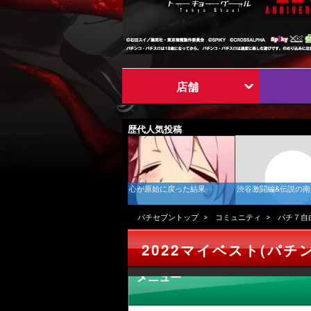
店舗
歴代人気投稿
心が原始に戻った結果
渋谷激闘編&伝説の
パチセブントップ
コミュニティ
パチ７自
2022マイベスト(パチ
メニュー