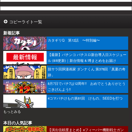
コピーライト一覧
新着記事
カタギリQ 第12話 〜特別編〜
【最新】パチンコ パチスロ新台導入日スケジュー
ル (8/8更新)｜新台情報 & 噂まとめをお届け
脱サラ回胴漫画家 ダンナくん 第378回「真夏の奇
跡」
8月7日でパチ7は12周年!! おめでとうありがとう
ごきげんよう!!
4コマパチけもの第81回 けもの、SEEDを打つ
もっとみる
本日の人気記事
【演出信頼度まとめ】eフィーバー機動戦士ガン