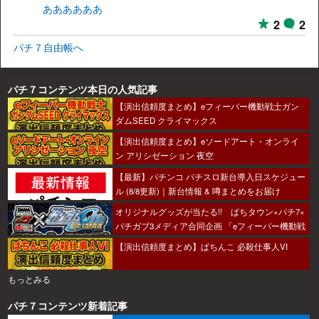
ああああああ
2
2
パチ７自由帳へ
パチ７コンテンツ本日の人気記事
【演出信頼度まとめ】eフィーバー機動戦士ガン
ダムSEED クライマックス
【演出信頼度まとめ】eソードアート・オンライ
ン アリシゼーション 夜空
【最新】パチンコ パチスロ新台導入日スケジュー
ル (8/8更新)｜新台情報 & 噂まとめをお届け
オリジナルグッズが当たる!! ぱちタウン×パチ7×
パチガブ3メディア合同企画 「eフィーバー機動戦
士ガンダムSEED クライマックスをこのホールで
【演出信頼度まとめ】ぱちんこ 必殺仕事人VI
打ちたい！」キャンペーン開催
もっとみる
パチ７コンテンツ新着記事