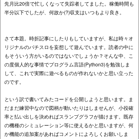
先月比20倍で忙しくなって失踪者してました。稼働時間も
半分以下でしたが、何故か(?)収支はいつもより良き。
さて本題。時折記事にしたりもしていますが、私は時々オ
リジナルのパチスロを妄想して遊んでいます。読者の中に
もそういう方がいるのではないでしょうか？そんな中、こ
の度個人的な事情でプログラム言語(Python3)を勉強しま
して、これで実際に遊べるものが作れないかと思い立った
のです。
という訳で書いてみたコードを公開しようと思います。ま
だまだ練習中なので図柄が動いたりはしませんが、小役確
率と払い出しを決めればスランプグラフが描けます。既存
の機種のシミュレーション等に使えるかと思いますが、何
か機能の追加案があればコメントによろしくお願いしま