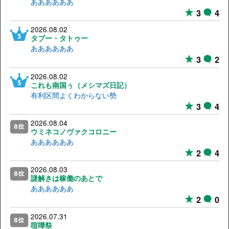
ああああああ
3
4
2026.08.02
タブー・タトゥー
ああああああ
3
2
2026.08.02
これも南国ぅ（メシマズ日記）
有利区間よくわからない勢
3
4
2026.08.04
ウミネコノヴァクコロニー
ああああああ
2
4
2026.08.03
謎解きは稼働のあとで
ああああああ
2
0
2026.07.31
喧嘩祭