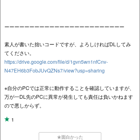
ーーーーーーーーーーーーーーーーーーーーーーーー
素人が書いた拙いコードですが、よろしければDLしてみ
てください。
https://drive.google.com/file/d/1gvn5wn1nfCnv-
N47EH6b3FobJUvQZNs7/view?usp=sharing
※自分のPCでは正常に動作することを確認していますが、
万が一DL先のPCに異常が発生しても責任は負いかねます
ので悪しからず。
1
★面白かった