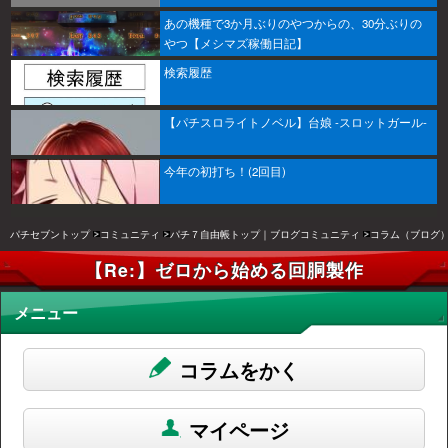
あの機種で3か月ぶりのやつからの、30分ぶりの
やつ【メシマズ稼働日記】
検索履歴
【パチスロライトノベル】台娘 -スロットガール-
今年の初打ち！(2回目)
パチセブントップ
コミュニティ
パチ７自由帳トップ｜ブログコミュニティ
コラム（ブログ
【Re:】ゼロから始める回胴製作
メニュー
コラムをかく
マイページ