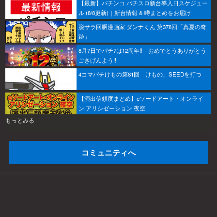
【最新】パチンコ パチスロ新台導入日スケジュー
ル (8/8更新)｜新台情報 & 噂まとめをお届け
脱サラ回胴漫画家 ダンナくん 第378回「真夏の奇
跡」
8月7日でパチ7は12周年!! おめでとうありがとう
ごきげんよう!!
4コマパチけもの第81回 けもの、SEEDを打つ
【演出信頼度まとめ】eソードアート・オンライ
ン アリシゼーション 夜空
もっとみる
コミュニティへ