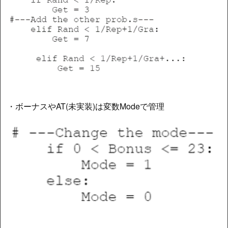
・ボーナスやAT(未実装)は変数Modeで管理