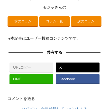
モジャさんの
前のコラム
コラム一覧
次のコラム
※本記事はユーザー投稿コンテンツです。
共有する
URLコピー
X
LINE
Facebook
コメントを送る
ログイン・会員登録してコメントする