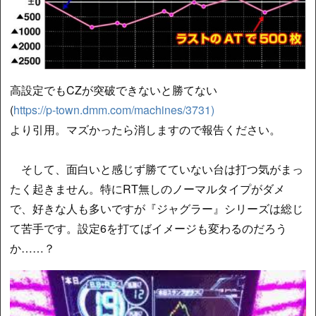
高設定でもCZが突破できないと勝てない
(
https://p-town.dmm.com/machines/3731)
より引用。マズかったら消しますので報告ください。
そして、面白いと感じず勝てていない台は打つ気がまっ
たく起きません。特にRT無しのノーマルタイプがダメ
で、好きな人も多いですが『ジャグラー』シリーズは総じ
て苦手です。設定6を打てばイメージも変わるのだろう
か……？