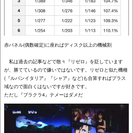
赤パネル(偶数確定)に座ればディスク以上の機械割
私は過去の記事などで散々『リゼロ』を貶しています
が、勝てているので嫌いではないです。リゼロと似た機種
(『ルパンイタリア』『シャア』など)も合算すればプラス
域なので面白くはないですが好きです。
ただし『ブラクラ4』テメーはダメだ