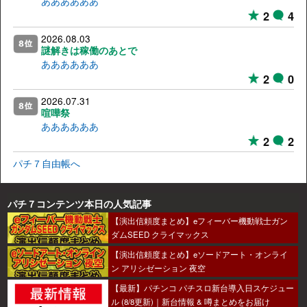
ああああああ
2
4
2026.08.03
謎解きは稼働のあとで
ああああああ
2
0
2026.07.31
喧嘩祭
ああああああ
2
2
パチ７自由帳へ
パチ７コンテンツ本日の人気記事
【演出信頼度まとめ】eフィーバー機動戦士ガン
ダムSEED クライマックス
【演出信頼度まとめ】eソードアート・オンライ
ン アリシゼーション 夜空
【最新】パチンコ パチスロ新台導入日スケジュー
ル (8/8更新)｜新台情報 & 噂まとめをお届け