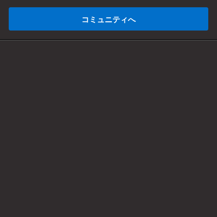
コミュニティへ