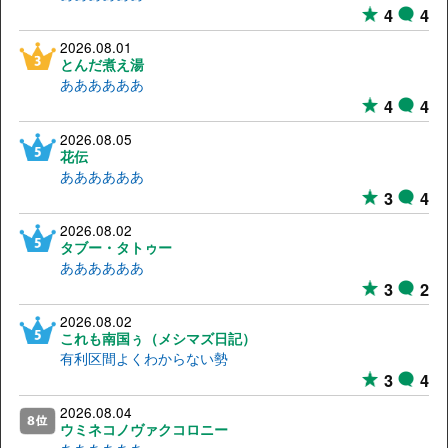
4
4
2026.08.01
とんだ煮え湯
ああああああ
4
4
2026.08.05
花伝
ああああああ
3
4
2026.08.02
タブー・タトゥー
ああああああ
3
2
2026.08.02
これも南国ぅ（メシマズ日記）
有利区間よくわからない勢
3
4
2026.08.04
ウミネコノヴァクコロニー