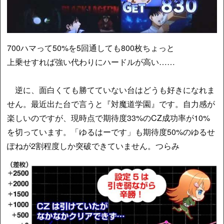
700ハマって50%を5回通しても800枚ちょっと
上乗せすれば強い代わりにハードルが高い……
逆に、面白くても勝てていない台はどうも好きになれま
せん。最近出た台で言うと『対魔道学園』です。自力感が
楽しいのですが、現時点で期待度33%のCZ成功率が10%
を切っています。「ゆるはーです」も期待度50%のゆるせ
ぽねが2割程度しか突破できていません。つらみ