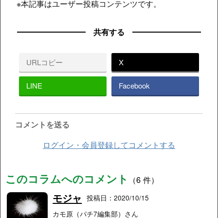
※本記事はユーザー投稿コンテンツです。
共有する
URLコピー
X
LINE
Facebook
コメントを送る
ログイン・会員登録してコメントする
このコラムへのコメント
（6 件）
モジャ
投稿日：2020/10/15
カモ原（パチ7編集部）さん