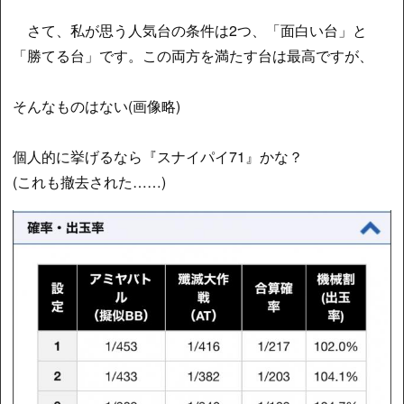
さて、私が思う人気台の条件は2つ、「面白い台」と
「勝てる台」です。この両方を満たす台は最高ですが、
そんなものはない(画像略)
個人的に挙げるなら『スナイパイ71』かな？
(これも撤去された……)