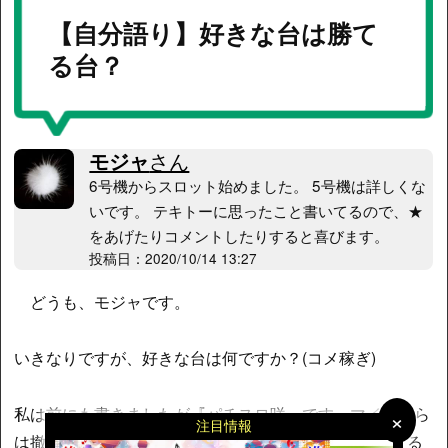
【自分語り】好きな台は勝て
る台？
モジャ
さん
6号機からスロット始めました。 5号機は詳しくな
いです。 テキトーに思ったこと書いてるので、★
をあげたりコメントしたりすると喜びます。
投稿日：2020/10/14 13:27
どうも、モジャです。
いきなりですが、好きな台は何ですか？(コメ稼ぎ)
×
×
私は前にも書きましたが『パチスロ咲』です。マイホから
注目情報
は撤去されましたが……。5号機撤去の穴埋めで復活する