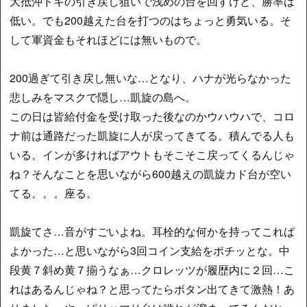
大抵沖ドキの引き戻し狙いで浅めの台を回すけど、勝率は
低い。でも200越えた台を打つのはちょっと勇気いる。そ
して軍資金もそれほどには無いもので。
200過ぎて引き戻し無いな…となり、ハナが光らなかった
悲しみをマスクで隠し…凱旋の島へ。
この日は皆給付金を受け取った後なのかウハウハで、コロ
ナ前は通路だった凱旋に人が戻ってきてる。積んでる人も
いる。インが多ければアウトもそこそこ戻ってくるんじゃ
ね？そんなことを思いながら600越えの凱旋カド台が空い
てる。。。座る。
凱旋てさ…音がすごいよね。耳栓的な何かを持ってこれば
よかった…と思いながら3回コイン支給をポチッとな。中
段黄７斜め黄７揃うなぁ…クロレッツが履歴内に２回…こ
れはあるんじゃね？と思ってたらボタン出てきて激熱！あ