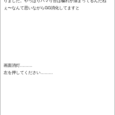
りました。やっぱりハマり台は穢れが溜まってるんだね
ぇ〜なんて思いながらGG消化してますと
画面消灯………
左を押してください………