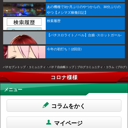
あの機種で3か月ぶりのやつからの、30分ぶりの
やつ【メシマズ稼働日記】
検索履歴
【パチスロライトノベル】台娘 -スロットガール-
今年の初打ち！(2回目)
パチセブントップ
コミュニティ
パチ７自由帳トップ｜ブログコミュニティ
コラム（ブログ
コロナ様様
メニュー
コラムをかく
マイページ