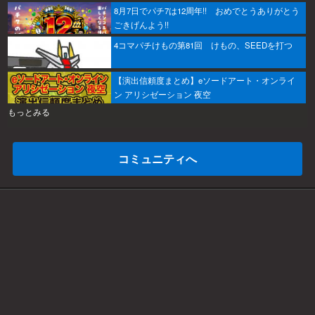
8月7日でパチ7は12周年!! おめでとうありがとう
ごきげんよう!!
4コマパチけもの第81回 けもの、SEEDを打つ
【演出信頼度まとめ】eソードアート・オンライ
ン アリシゼーション 夜空
もっとみる
コミュニティへ