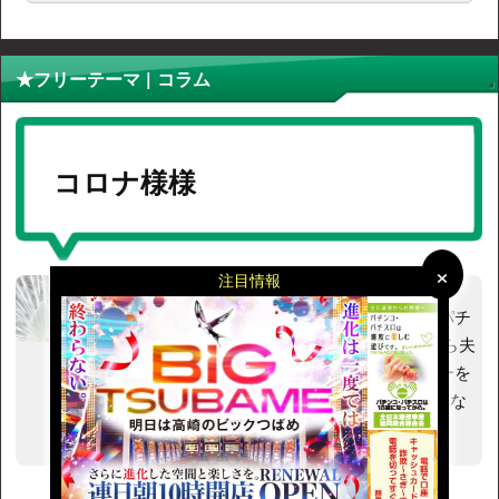
★フリーテーマ | コラム
コロナ様様
×
×
注目情報
ゆまこ
さん
ちょっとだけスロ専やってたり ちょっとだけパチ
屋店員やってたり(3店舗)な人 育児やら家事やら夫
婦関係やらを忘れて ただボタンを押し、レバーを
叩き、ぶっ込みを狙い、ヘソを見つめる。そんな
日々… ついったー@mysidesunshine_
投稿日：2020/07/08 13:01