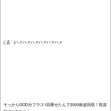
(;´Д｀)ハァハァハァハァハァハァ
そっからGOD分プラス1回乗せたんで2000枚超回収！投資