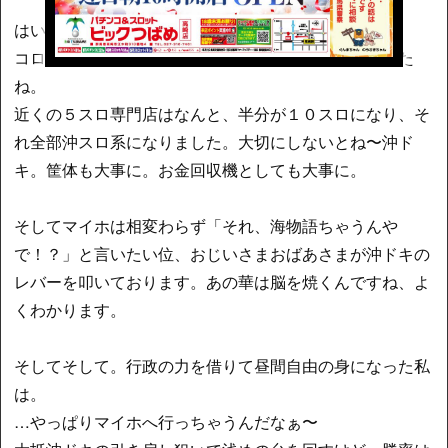
はい。
コロナ関連のアレで沖ドキさんが設置延長になりました
ね。
近くの５スロ専門店はなんと、半分が１０スロになり、そ
れ全部沖スロ系になりました。大切にしないとね〜沖ド
キ。筐体も大事に。お金回収機としても大事に。
そしてマイホは相変わらず「それ、海物語ちゃうんや
で！？」と言いたい位、おじいさまおばあさまが沖ドキの
レバーを叩いております。あの華は脳を焼くんですね、よ
くわかります。
そしてそして。行政の力を借りて昼間自由の身になった私
は。
…やっぱりマイホへ行っちゃうんだなぁ〜