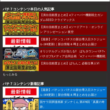
パチ７コンテンツ本日の人気記事
【演出信頼度まとめ】eフィーバー機動戦士ガン
ダムSEED クライマックス
【演出信頼度まとめ】eソードアート・オンライ
ン アリシゼーション 夜空
【最新】パチンコ パチスロ新台導入日スケジュー
ル (8/8更新)｜新台情報 & 噂まとめをお届け
オリジナルグッズが当たる!! ぱちタウン×パチ7×
パチガブ3メディア合同企画 「eフィーバー機動戦
士ガンダムSEED クライマックスをこのホールで
【演出信頼度まとめ】ぱちんこ 必殺仕事人VI
打ちたい！」キャンペーン開催
もっとみる
パチ７コンテンツ新着記事
【最新】パチンコ パチスロ新台導入日スケジュー
ル (8/8更新)｜新台情報 & 噂まとめをお届け
脱サラ回胴漫画家 ダンナくん 第378回「真夏の奇
跡」