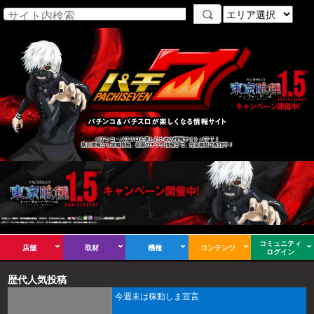
パチンコ・パチスロを楽しむための情報サイト パチ７！
新台情報から攻略情報、全国のチラシ情報まで、完全無料で配信中！
コミュニティ
店舗
取材
機種
コンテンツ
ログイン
歴代人気投稿
今週末は稼動しま宣言