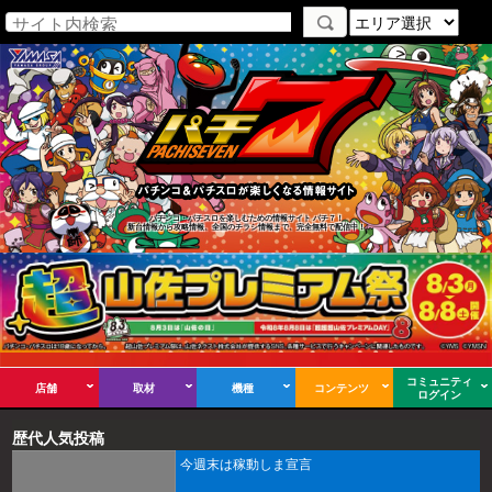
パチンコ・パチスロを楽しむための情報サイト パチ７！
新台情報から攻略情報、全国のチラシ情報まで、完全無料で配信中！
コミュニティ
店舗
取材
機種
コンテンツ
ログイン
歴代人気投稿
今週末は稼動しま宣言