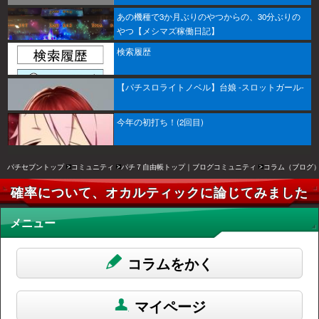
あの機種で3か月ぶりのやつからの、30分ぶりの
やつ【メシマズ稼働日記】
検索履歴
【パチスロライトノベル】台娘 -スロットガール-
今年の初打ち！(2回目)
パチセブントップ
コミュニティ
パチ７自由帳トップ｜ブログコミュニティ
コラム（ブログ
確率について、オカルティックに論じてみました
メニュー
コラムをかく
マイページ