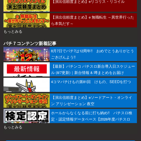
【演出信頼度まとめ】eリコリス・リコイル
【演出信頼度まとめ】e 無職転生 ～異世界行った
ら本気だす～
もっとみる
パチ７コンテンツ新着記事
8月7日でパチ7は12周年!! おめでとうありがとう
ごきげんよう!!
【最新】パチンコ パチスロ新台導入日スケジュー
ル (8/7更新)｜新台情報 & 噂まとめをお届け
4コマパチけもの第81回 けもの、SEEDを打つ
【演出信頼度まとめ】eソードアート・オンライ
ン アリシゼーション 夜空
ホールからなくなる前に打ち納め!! パチスロ検
定・認定情報データベース【2026年度パチスロ
版】
もっとみる