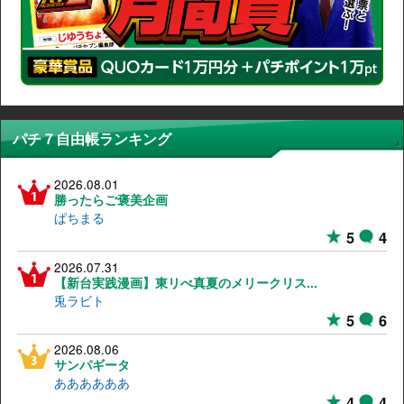
パチ７自由帳ランキング
2026.08.01
勝ったらご褒美企画
ぱちまる
5
4
2026.07.31
【新台実践漫画】東リべ真夏のメリークリス...
兎ラビト
5
6
2026.08.06
サンパギータ
ああああああ
4
4