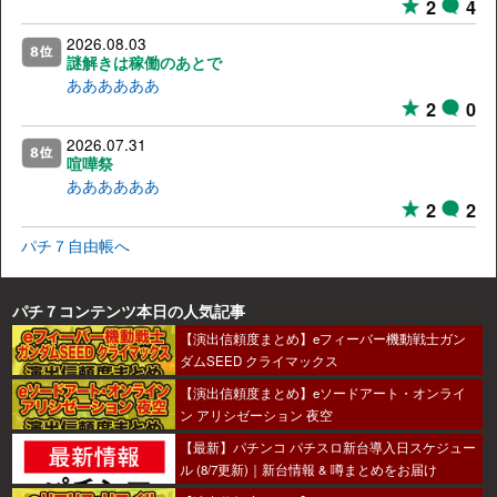
2
4
2026.08.03
謎解きは稼働のあとで
ああああああ
2
0
2026.07.31
喧嘩祭
ああああああ
2
2
パチ７自由帳へ
パチ７コンテンツ本日の人気記事
【演出信頼度まとめ】eフィーバー機動戦士ガン
ダムSEED クライマックス
【演出信頼度まとめ】eソードアート・オンライ
ン アリシゼーション 夜空
【最新】パチンコ パチスロ新台導入日スケジュー
ル (8/7更新)｜新台情報 & 噂まとめをお届け