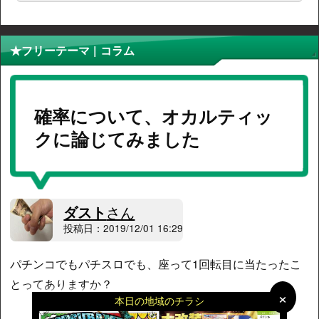
★フリーテーマ | コラム
確率について、オカルティッ
クに論じてみました
ダスト
さん
投稿日：2019/12/01 16:29
パチンコでもパチスロでも、座って1回転目に当たったこ
とってありますか？
×
×
本日の地域のチラシ