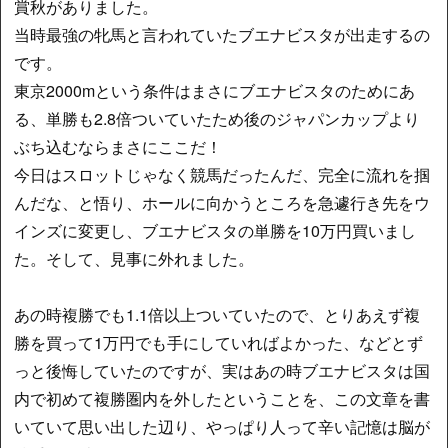
賞秋がありました。
当時最強の牝馬と言われていたブエナビスタが出走するの
です。
東京2000mという条件はまさにブエナビスタのためにあ
る、単勝も2.8倍ついていたため後のジャパンカップより
ぶち込むならまさにここだ！
今日はスロットじゃなく競馬だったんだ、完全に流れを掴
んだな、と悟り、ホールに向かうところを急遽行き先をウ
インズに変更し、ブエナビスタの単勝を10万円買いまし
た。そして、見事に外れました。
あの時複勝でも1.1倍以上ついていたので、とりあえず複
勝を買って1万円でも手にしていればよかった、などとず
っと後悔していたのですが、実はあの時ブエナビスタは国
内で初めて複勝圏内を外したということを、この文章を書
いていて思い出した辺り、やっぱり人って辛い記憶は脳が