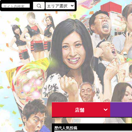
店舗
歴代人気投稿