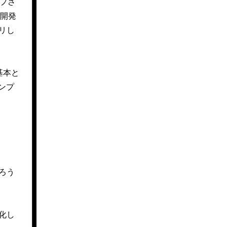
プさ
の開発
リし
基本と
ンプ
ろう
化し