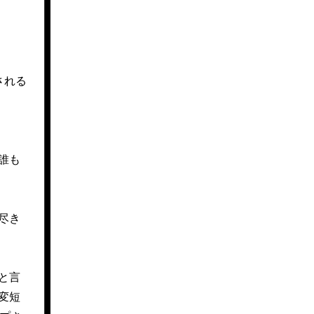
される
誰も
尽き
と言
変短