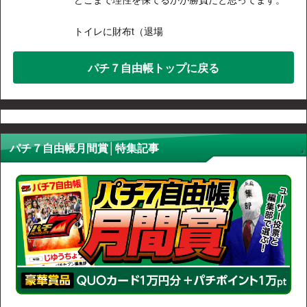
トイレに財布t（退場
パチ７自由帳トップに戻る
パチ７自由帳月間賞│特集記事