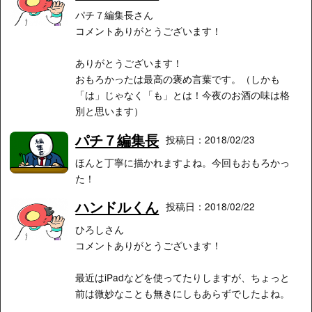
パチ７編集長さん
コメントありがとうございます！
ありがとうございます！
おもろかったは最高の褒め言葉です。（しかも
「は」じゃなく「も」とは！今夜のお酒の味は格
別と思います）
パチ７編集長
投稿日：2018/02/23
ほんと丁寧に描かれますよね。今回もおもろかっ
た！
ハンドルくん
投稿日：2018/02/22
ひろしさん
コメントありがとうございます！
最近はiPadなどを使ってたりしますが、ちょっと
前は微妙なことも無きにしもあらずでしたよね。