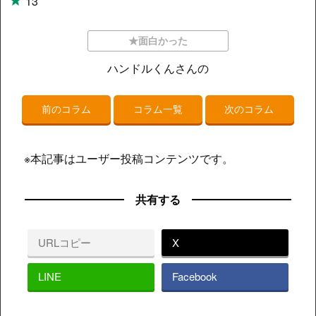
13
★面白かった
ハンドルくんさんの
前のコラム
コラム一覧
次のコラム
※本記事はユーザー投稿コンテンツです。
共有する
URLコピー
X
LINE
Facebook