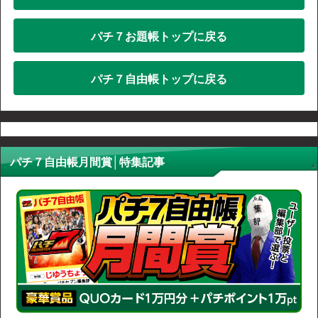
パチ７お題帳トップに戻る
パチ７自由帳トップに戻る
パチ７自由帳月間賞│特集記事