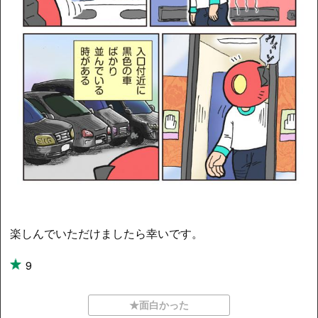
楽しんでいただけましたら幸いです。
9
★面白かった