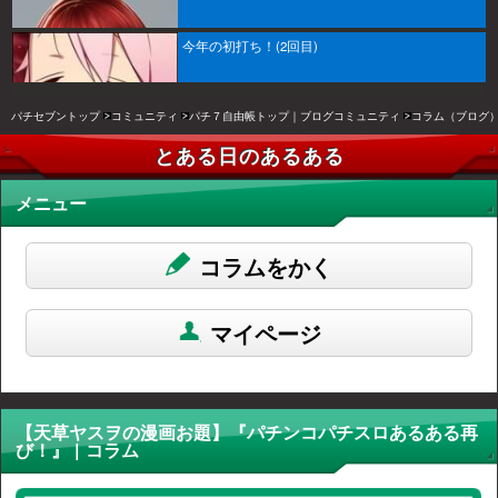
今年の初打ち！(2回目)
パチセブントップ
コミュニティ
パチ７自由帳トップ｜ブログコミュニティ
コラム（ブログ
とある日のあるある
メニュー
コラムをかく
マイページ
【天草ヤスヲの漫画お題】『パチンコパチスロあるある再
び！』 | コラム