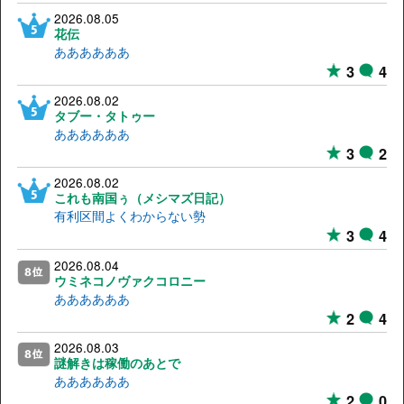
2026.08.05
花伝
ああああああ
3
4
2026.08.02
タブー・タトゥー
ああああああ
3
2
2026.08.02
これも南国ぅ（メシマズ日記）
有利区間よくわからない勢
3
4
2026.08.04
ウミネコノヴァクコロニー
ああああああ
2
4
2026.08.03
謎解きは稼働のあとで
ああああああ
2
0