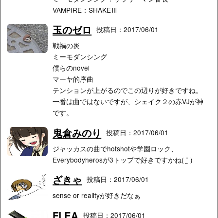
VAMPIRE：SHAKEⅢ
玉のゼロ
投稿日：2017/06/01
戦禍の炎
ミーモダンシング
僕らのnovel
マーヤ的序曲
テンションが上がるのでこの辺りが好きですね。
一番は曲ではないですが、シェイク２の赤VJが神
です。
鬼倉みのり
投稿日：2017/06/01
ジャッカスの曲でhotshotや学園ロック、
Everybodyherosが3トップで好きですかね( ¨̮ )
ざきゃ
投稿日：2017/06/01
sense or realityが好きだなぁ
FLEA
投稿日：2017/06/01