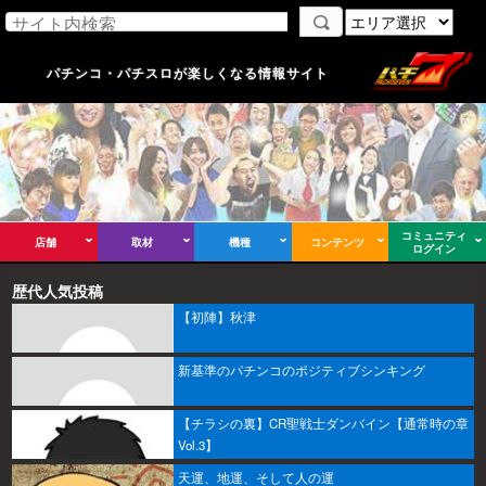
パチンコ・パチスロが楽しくなる情報サイト
コミュニティ
店舗
取材
機種
コンテンツ
ログイン
歴代人気投稿
【初陣】秋津
新基準のパチンコのポジティブシンキング
【チラシの裏】CR聖戦士ダンバイン【通常時の章
Vol.3】
天運、地運、そして人の運