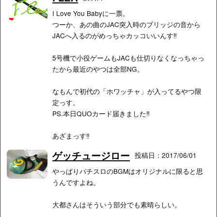
I Love You Babyに一票。
つーか、あの曲のJAC突入時のブリッジの音から
JACへ入るのがめっちゃカッコいいんす‼︎
5号機で小役ゲームもJACも仕切りなくなっちゃっ
たから最近のやつは全部NG。
なもんで初代の「ホワッチャ」が入ってるやつ限
定っす。
PS.本日QUOカード届きました‼︎
あざまっす‼︎
ゲッチュージロー
投稿日：2017/06/01
やっぱりパチスロのBGMはオリジナルに限ると思
うんですよね。
大都さんはそういう部分でも素晴らしい。