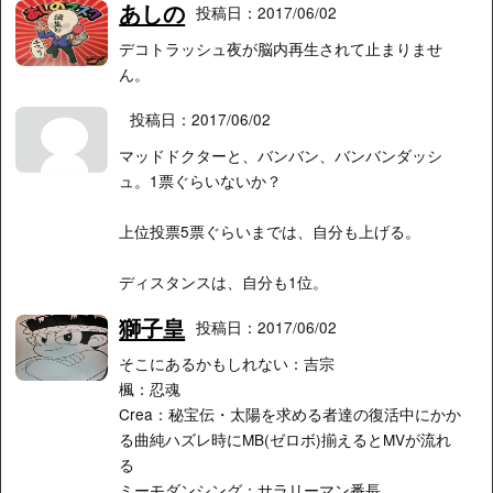
あしの
投稿日：2017/06/02
デコトラッシュ夜が脳内再生されて止まりませ
ん。
投稿日：2017/06/02
マッドドクターと、バンバン、バンバンダッシ
ュ。1票ぐらいないか？
上位投票5票ぐらいまでは、自分も上げる。
ディスタンスは、自分も1位。
獅子皇
投稿日：2017/06/02
そこにあるかもしれない：吉宗
楓：忍魂
Crea：秘宝伝・太陽を求める者達の復活中にかか
る曲純ハズレ時にMB(ゼロボ)揃えるとMVが流れ
る
ミーモダンシング：サラリーマン番長