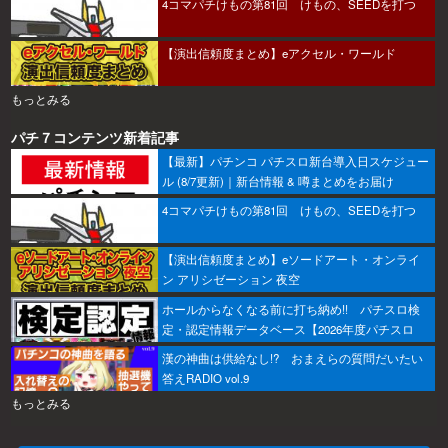
4コマパチけもの第81回 けもの、SEEDを打つ
【演出信頼度まとめ】eアクセル・ワールド
もっとみる
パチ７コンテンツ新着記事
【最新】パチンコ パチスロ新台導入日スケジュー
ル (8/7更新)｜新台情報 & 噂まとめをお届け
4コマパチけもの第81回 けもの、SEEDを打つ
【演出信頼度まとめ】eソードアート・オンライ
ン アリシゼーション 夜空
ホールからなくなる前に打ち納め!! パチスロ検
定・認定情報データベース【2026年度パチスロ
版】
漢の神曲は供給なし!? おまえらの質問だいたい
答えRADIO vol.9
もっとみる