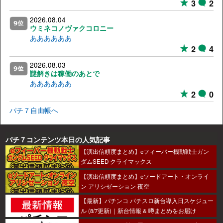
3
2
2026.08.04
ウミネコノヴァクコロニー
ああああああ
2
4
2026.08.03
謎解きは稼働のあとで
ああああああ
2
0
パチ７自由帳へ
パチ７コンテンツ本日の人気記事
【演出信頼度まとめ】eフィーバー機動戦士ガン
ダムSEED クライマックス
【演出信頼度まとめ】eソードアート・オンライ
ン アリシゼーション 夜空
【最新】パチンコ パチスロ新台導入日スケジュー
ル (8/7更新)｜新台情報 & 噂まとめをお届け