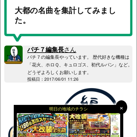
大都の名曲を集計してみまし
た。
パチ７編集長
さん
パチ７の編集長やっています。 歴代好きな機種は
「花火、ホロＱ、キュロゴス、初代ルパン」など。
どうぞよろしくお願いします。
投稿日：2017/06/01 11:26
×
×
明日の地域のチラシ